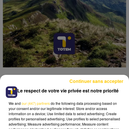
Continuer sans accepter
Le respect de votre vie privée est notre priorité
Lecture (4 min 42 sec)
We and
our (447) partners
do the following data processing based on
your consent and/or our legitimate interest: Store and/or access
information on a device; Use limited data to select advertising; Create
profiles for personalised advertising; Use profiles to select personalised
advertising; Measure advertising performance; Measure content