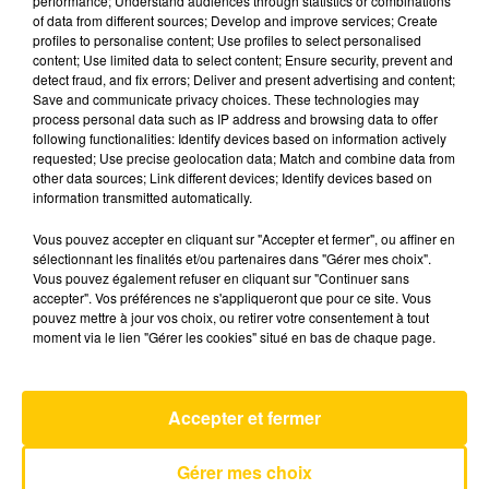
performance; Understand audiences through statistics or combinations
of data from different sources; Develop and improve services; Create
profiles to personalise content; Use profiles to select personalised
24 mai 2025 - 4 min 42 sec
content; Use limited data to select content; Ensure security, prevent and
detect fraud, and fix errors; Deliver and present advertising and content;
L'INFO DU CANTAL 24/05/25 À 08H29
Save and communicate privacy choices. These technologies may
process personal data such as IP address and browsing data to offer
Ecoutez sur Totem l'information dans le Cantal,
following functionalities: Identify devices based on information actively
requested; Use precise geolocation data; Match and combine data from
le pays de Brioude et Issoire avec les reportages
other data sources; Link different devices; Identify devices based on
de nos journalistes sur le terrain .
information transmitted automatically.
Vous pouvez accepter en cliquant sur "Accepter et fermer", ou affiner en
sélectionnant les finalités et/ou partenaires dans "Gérer mes choix".
Vous pouvez également refuser en cliquant sur "Continuer sans
accepter". Vos préférences ne s'appliqueront que pour ce site. Vous
pouvez mettre à jour vos choix, ou retirer votre consentement à tout
moment via le lien "Gérer les cookies" situé en bas de chaque page.
AVEYRON NORD
The Sweetest Taboo
SADE
Accepter et fermer
Gérer mes choix