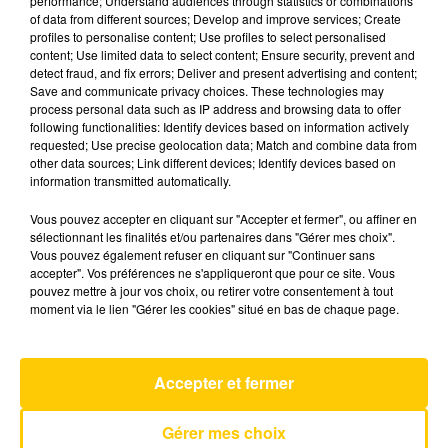
performance; Understand audiences through statistics or combinations
of data from different sources; Develop and improve services; Create
profiles to personalise content; Use profiles to select personalised
24 mars 2025 - 4 min 6 sec
content; Use limited data to select content; Ensure security, prevent and
detect fraud, and fix errors; Deliver and present advertising and content;
L'INFO DU CANTAL 24/03/25 À 07H30
Save and communicate privacy choices. These technologies may
process personal data such as IP address and browsing data to offer
Ecoutez sur Totem l'information dans le Cantal,
following functionalities: Identify devices based on information actively
requested; Use precise geolocation data; Match and combine data from
le pays de Brioude et Issoire avec les reportages
other data sources; Link different devices; Identify devices based on
de nos journalistes sur le terrain .
information transmitted automatically.
Vous pouvez accepter en cliquant sur "Accepter et fermer", ou affiner en
sélectionnant les finalités et/ou partenaires dans "Gérer mes choix".
Vous pouvez également refuser en cliquant sur "Continuer sans
accepter". Vos préférences ne s'appliqueront que pour ce site. Vous
pouvez mettre à jour vos choix, ou retirer votre consentement à tout
moment via le lien "Gérer les cookies" situé en bas de chaque page.
AVEYRON NORD
Des Fleurs
TOVE LO & STROMAE
Accepter et fermer
Gérer mes choix