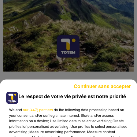
Continuer sans accepter
Le respect de votre vie privée est notre priorité
Lecture (4 min 6 sec)
We and
our (447) partners
do the following data processing based on
your consent and/or our legitimate interest: Store and/or access
information on a device; Use limited data to select advertising; Create
profiles for personalised advertising; Use profiles to select personalised
advertising; Measure advertising performance; Measure content