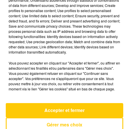
performance; Understand audiences through statistics or combinations
of data from different sources; Develop and improve services; Create
profiles to personalise content; Use profiles to select personalised
23 mai 2026 - 4 min 36 sec
content; Use limited data to select content; Ensure security, prevent and
detect fraud, and fix errors; Deliver and present advertising and content;
L'INFO DU CANTAL 23/05/26 À 08H30
Save and communicate privacy choices. These technologies may
process personal data such as IP address and browsing data to offer
Ecoutez sur Totem l'information dans le Cantal,
following functionalities: Identify devices based on information actively
requested; Use precise geolocation data; Match and combine data from
le pays de Brioude et Issoire avec les reportages
other data sources; Link different devices; Identify devices based on
de nos journalistes sur le terrain .
information transmitted automatically.
Vous pouvez accepter en cliquant sur "Accepter et fermer", ou affiner en
sélectionnant les finalités et/ou partenaires dans "Gérer mes choix".
Vous pouvez également refuser en cliquant sur "Continuer sans
accepter". Vos préférences ne s'appliqueront que pour ce site. Vous
pouvez mettre à jour vos choix, ou retirer votre consentement à tout
moment via le lien "Gérer les cookies" situé en bas de chaque page.
AVEYRON NORD
Bonne Nouvelle
FRANCIS CABREL
Accepter et fermer
Gérer mes choix