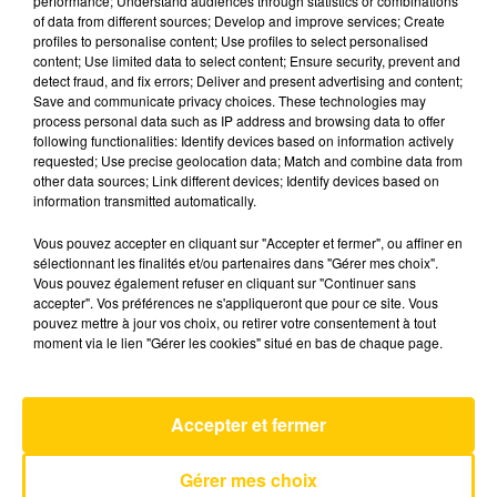
performance; Understand audiences through statistics or combinations
of data from different sources; Develop and improve services; Create
profiles to personalise content; Use profiles to select personalised
22 décembre 2025 - 7 min 10 sec
content; Use limited data to select content; Ensure security, prevent and
detect fraud, and fix errors; Deliver and present advertising and content;
L'INFO DU CANTAL 22/12/25 À 12H01
Save and communicate privacy choices. These technologies may
process personal data such as IP address and browsing data to offer
Ecoutez sur Totem l'information dans le Cantal,
following functionalities: Identify devices based on information actively
requested; Use precise geolocation data; Match and combine data from
le pays de Brioude et Issoire avec les reportages
other data sources; Link different devices; Identify devices based on
de nos journalistes sur le terrain .
information transmitted automatically.
Vous pouvez accepter en cliquant sur "Accepter et fermer", ou affiner en
sélectionnant les finalités et/ou partenaires dans "Gérer mes choix".
Vous pouvez également refuser en cliquant sur "Continuer sans
accepter". Vos préférences ne s'appliqueront que pour ce site. Vous
pouvez mettre à jour vos choix, ou retirer votre consentement à tout
moment via le lien "Gérer les cookies" situé en bas de chaque page.
AVEYRON NORD
Texas Hold 'em
BEYONCE
Accepter et fermer
Gérer mes choix