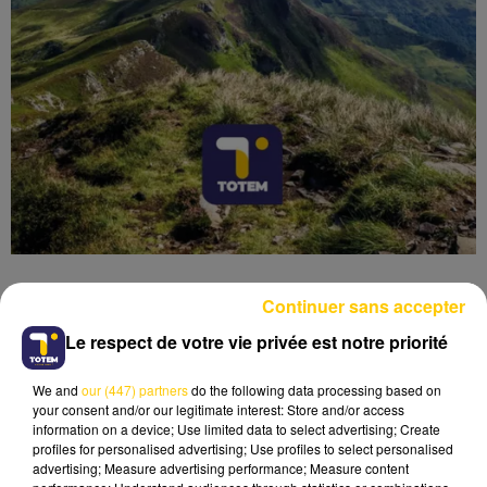
Continuer sans accepter
Le respect de votre vie privée est notre priorité
Lecture (7 min 10 sec)
We and
our (447) partners
do the following data processing based on
your consent and/or our legitimate interest: Store and/or access
information on a device; Use limited data to select advertising; Create
profiles for personalised advertising; Use profiles to select personalised
advertising; Measure advertising performance; Measure content