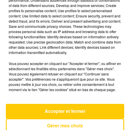
performance; Understand audiences through statistics or combinations
of data from different sources; Develop and improve services; Create
profiles to personalise content; Use profiles to select personalised
21 mai 2025 - 3 min 41 sec
content; Use limited data to select content; Ensure security, prevent and
detect fraud, and fix errors; Deliver and present advertising and content;
L'INFO DU CANTAL 21/05/25 À 18H00
Save and communicate privacy choices. These technologies may
process personal data such as IP address and browsing data to offer
Ecoutez sur Totem l'information dans le Cantal,
following functionalities: Identify devices based on information actively
requested; Use precise geolocation data; Match and combine data from
le pays de Brioude et Issoire avec les reportages
other data sources; Link different devices; Identify devices based on
de nos journalistes sur le terrain .
information transmitted automatically.
Vous pouvez accepter en cliquant sur "Accepter et fermer", ou affiner en
sélectionnant les finalités et/ou partenaires dans "Gérer mes choix".
Vous pouvez également refuser en cliquant sur "Continuer sans
accepter". Vos préférences ne s'appliqueront que pour ce site. Vous
pouvez mettre à jour vos choix, ou retirer votre consentement à tout
moment via le lien "Gérer les cookies" situé en bas de chaque page.
AVEYRON NORD
Silent Treatment
FREYA SKYE
Accepter et fermer
Gérer mes choix