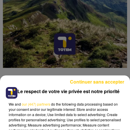
Continuer sans accepter
Le respect de votre vie privée est notre priorité
Lecture (3 min 41 sec)
We and
our (447) partners
do the following data processing based on
your consent and/or our legitimate interest: Store and/or access
information on a device; Use limited data to select advertising; Create
profiles for personalised advertising; Use profiles to select personalised
advertising; Measure advertising performance; Measure content