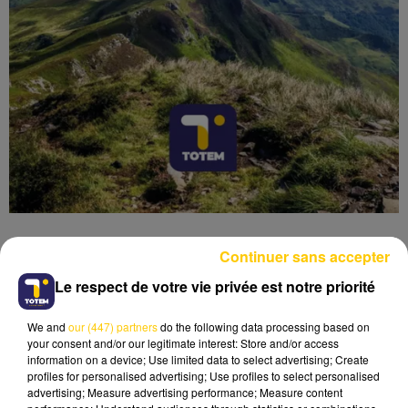
Continuer sans accepter
Le respect de votre vie privée est notre priorité
Lecture (6 min 13 sec)
We and
our (447) partners
do the following data processing based on
your consent and/or our legitimate interest: Store and/or access
information on a device; Use limited data to select advertising; Create
profiles for personalised advertising; Use profiles to select personalised
advertising; Measure advertising performance; Measure content