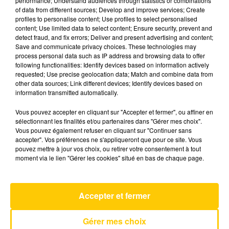
performance; Understand audiences through statistics or combinations
of data from different sources; Develop and improve services; Create
profiles to personalise content; Use profiles to select personalised
21 mars 2025 - 6 min 13 sec
content; Use limited data to select content; Ensure security, prevent and
detect fraud, and fix errors; Deliver and present advertising and content;
L'INFO DU CANTAL 21/03/25 À 12H30
Save and communicate privacy choices. These technologies may
process personal data such as IP address and browsing data to offer
Ecoutez sur Totem l'information dans le Cantal,
following functionalities: Identify devices based on information actively
requested; Use precise geolocation data; Match and combine data from
le pays de Brioude et Issoire avec les reportages
other data sources; Link different devices; Identify devices based on
de nos journalistes sur le terrain .
information transmitted automatically.
Vous pouvez accepter en cliquant sur "Accepter et fermer", ou affiner en
sélectionnant les finalités et/ou partenaires dans "Gérer mes choix".
Vous pouvez également refuser en cliquant sur "Continuer sans
accepter". Vos préférences ne s'appliqueront que pour ce site. Vous
pouvez mettre à jour vos choix, ou retirer votre consentement à tout
moment via le lien "Gérer les cookies" situé en bas de chaque page.
AVEYRON NORD
That's So True
GRACIE ABRAMS
Accepter et fermer
Gérer mes choix