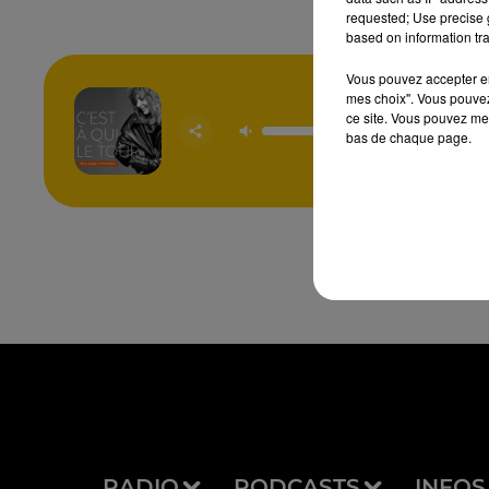
requested; Use precise g
based on information tra
Vous pouvez accepter en 
mes choix". Vous pouvez
C'est A 
ce site. Vous pouvez met
Tou
bas de chaque page.
MYL
FAR
RADIO
PODCASTS
INFOS