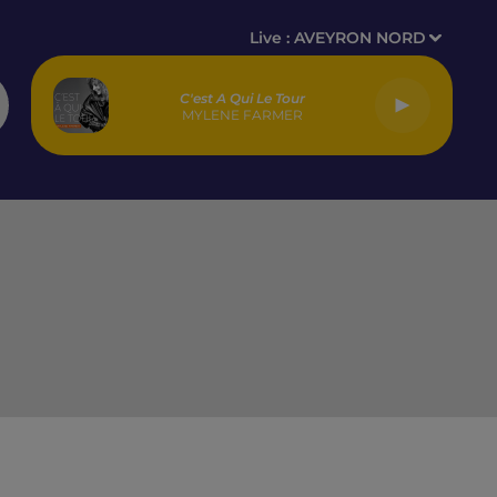
Live :
AVEYRON NORD
C'est A Qui Le Tour
MYLENE FARMER