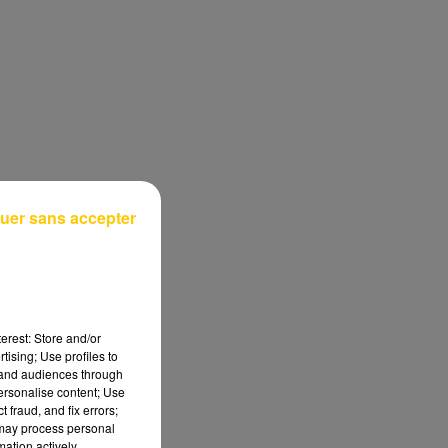
uer sans accepter
erest: Store and/or
tising; Use profiles to
tand audiences through
personalise content; Use
 fraud, and fix errors;
 may process personal
mation actively