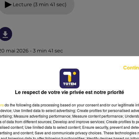
Lecture (3 min 41 sec)
20 mai 2026 - 3 min 41 sec
L'INFO DU CANTAL 20/05/26 À 19H00
Contin
Ecoutez sur Totem l'information dans le Cantal, le pays
de Brioude et Issoire avec les reportages de nos
journalistes sur le terrain .
Le respect de votre vie privée est notre priorité
ers
do the following data processing based on your consent and/or our legitimate int
device; Use limited data to select advertising; Create profiles for personalised adver
vertising; Measure advertising performance; Measure content performance; Unders
ns of data from different sources; Develop and improve services; Create profiles to 
alised content; Use limited data to select content; Ensure security, prevent and detect
ertising and content; Save and communicate privacy choices. These technologies
and browsing data to offer following functionalities: Identify devices based on infor