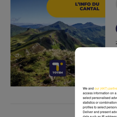
We and
our (447) partn
access information on a 
select personalised ad
statistics or combinatio
profiles to select person
Deliver and present adv
data such as IP address 