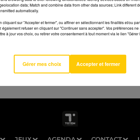
eolocation data; Match and combine data from other data sources; Link different de
nsmitted automatically.
cliquant sur "Accepter et fermer", ou affiner en sélectionnant les finalités et/ou pa
 également refuser en cliquant sur "Continuer sans accepter". Vos préférences ne 
Qui Le
tre à jour vos choix, ou retirer votre consentement à tout moment via le lien "Gérer 
AVEYRON NORD
r
ENE
MER
Gérer mes choix
Accepter et fermer
JEUX
AGENDA
CONTACT