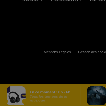
Mentions Légales
Gestion des cook
En ce moment :
0
h -
6
h
Tous les tempos de la
musique