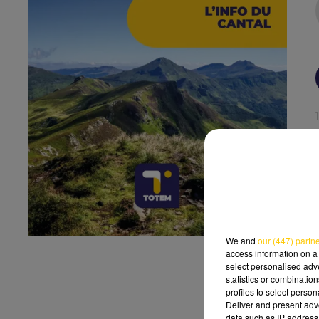
We and
our (447) partn
access information on a 
select personalised ad
statistics or combinatio
profiles to select person
Deliver and present adv
data such as IP address 