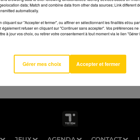
eolocation data; Match and combine data from other data sources; Link different de
nsmitted automatically.
cliquant sur "Accepter et fermer", ou affiner en sélectionnant les finalités et/ou pa
 également refuser en cliquant sur "Continuer sans accepter". Vos préférences ne 
ne Du
tre à jour vos choix, ou retirer votre consentement à tout moment via le lien "Gérer 
AVEYRON NORD
eur
CIS
EL
Gérer mes choix
Accepter et fermer
JEUX
AGENDA
CONTACT