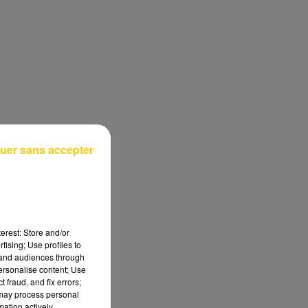
uer sans accepter
erest: Store and/or
tising; Use profiles to
tand audiences through
personalise content; Use
 fraud, and fix errors;
 may process personal
mation actively