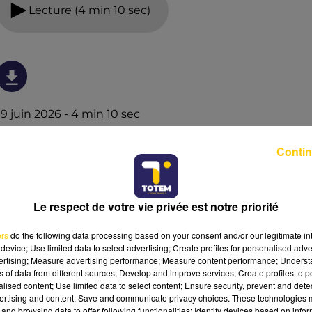
Lecture (4 min 10 sec)
19 juin 2026 - 4 min 10 sec
L'INFO DU CANTAL 19/06/26 À 08H29
Contin
Ecoutez sur Totem l'information dans le Cantal, le pays
de Brioude et Issoire avec les reportages de nos
journalistes sur le terrain .
Le respect de votre vie privée est notre priorité
ers
do the following data processing based on your consent and/or our legitimate int
device; Use limited data to select advertising; Create profiles for personalised adver
vertising; Measure advertising performance; Measure content performance; Unders
ns of data from different sources; Develop and improve services; Create profiles to 
alised content; Use limited data to select content; Ensure security, prevent and detect
ertising and content; Save and communicate privacy choices. These technologies
and browsing data to offer following functionalities: Identify devices based on infor