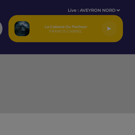
Live :
AVEYRON NORD
La Cabane Du Pecheur
FRANCIS CABREL