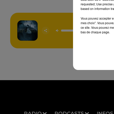
requested; Use precise g
based on information tra
Vous pouvez accepter en 
mes choix". Vous pouvez
La Caba
ce site. Vous pouvez met
Pech
bas de chaque page.
FRAN
CABR
RADIO
PODCASTS
INFOS