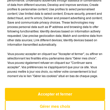
performance; Understand audiences through statistics or combinations
of data from different sources; Develop and improve services; Create
profiles to personalise content; Use profiles to select personalised
17 mai 2025 - 5 min 46 sec
content; Use limited data to select content; Ensure security, prevent and
detect fraud, and fix errors; Deliver and present advertising and content;
L'INFO DU CANTAL 17/05/25 À 12H00
Save and communicate privacy choices. These technologies may
process personal data such as IP address and browsing data to offer
Ecoutez sur Totem l'information dans le Cantal,
following functionalities: Identify devices based on information actively
requested; Use precise geolocation data; Match and combine data from
le pays de Brioude et Issoire avec les reportages
other data sources; Link different devices; Identify devices based on
de nos journalistes sur le terrain .
information transmitted automatically.
Vous pouvez accepter en cliquant sur "Accepter et fermer", ou affiner en
sélectionnant les finalités et/ou partenaires dans "Gérer mes choix".
Vous pouvez également refuser en cliquant sur "Continuer sans
accepter". Vos préférences ne s'appliqueront que pour ce site. Vous
pouvez mettre à jour vos choix, ou retirer votre consentement à tout
moment via le lien "Gérer les cookies" situé en bas de chaque page.
AVEYRON NORD
Tatoo
LOREEN
Accepter et fermer
Gérer mes choix