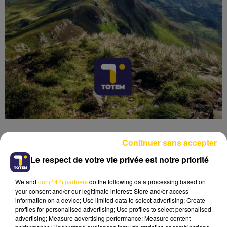
Continuer sans accepter
Le respect de votre vie privée est notre priorité
Lecture (5 min 46 sec)
We and
our (447) partners
do the following data processing based on
your consent and/or our legitimate interest: Store and/or access
information on a device; Use limited data to select advertising; Create
profiles for personalised advertising; Use profiles to select personalised
advertising; Measure advertising performance; Measure content