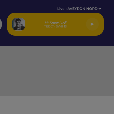
Live :
AVEYRON NORD
Mr Know It All
TEDDY SWIMS