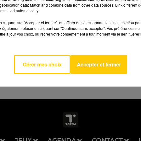
eolocation data; Match and combine data from other data sources; Link different de
nsmitted automatically.
cliquant sur "Accepter et fermer", ou affiner en sélectionnant les finalités et/ou pa
 également refuser en cliquant sur "Continuer sans accepter". Vos préférences ne 
tre à jour vos choix, ou retirer votre consentement à tout moment via le lien "Gérer 
AVEYRON NORD
It All
SWIMS
Gérer mes choix
Accepter et fermer
JEUX
AGENDA
CONTACT