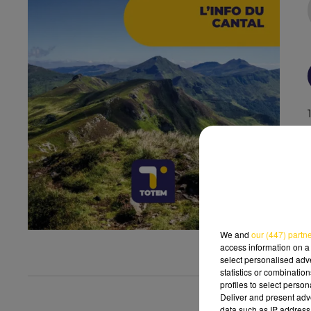
We and
our (447) partn
access information on a 
select personalised ad
statistics or combinatio
profiles to select person
Deliver and present adv
data such as IP address 