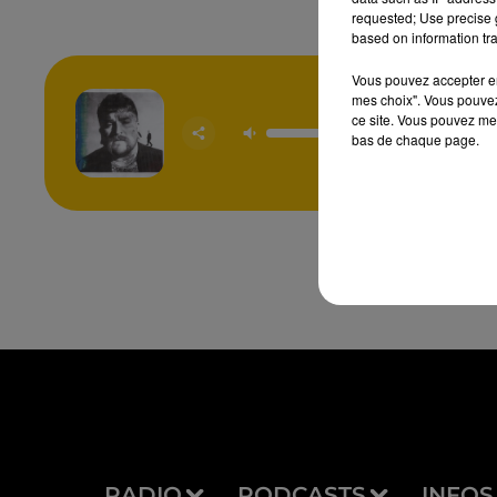
requested; Use precise g
based on information tra
Vous pouvez accepter en 
mes choix". Vous pouvez
ce site. Vous pouvez met
Mr Know 
bas de chaque page.
TEDDY 
RADIO
PODCASTS
INFOS