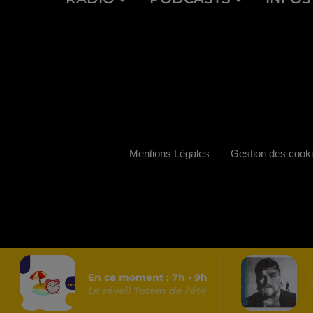
Mentions Légales
Gestion des cook
En ce moment :
7
h -
9
h
Le réveil Totem de l'été