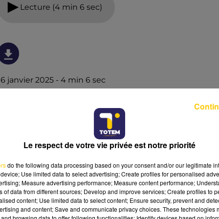
Lecture (4 min 6 sec)
16 janvier 2025 - 4 min 6 sec
L'INFO DU CANTAL 16/01/25 À 07H00
Contin
Ecoutez sur Totem l'information dans le Cantal, le pays
de Brioude et Issoire avec les reportages de nos
journalistes sur le terrain .
Le respect de votre vie privée est notre priorité
ers
do the following data processing based on your consent and/or our legitimate int
device; Use limited data to select advertising; Create profiles for personalised adver
vertising; Measure advertising performance; Measure content performance; Unders
ns of data from different sources; Develop and improve services; Create profiles to 
alised content; Use limited data to select content; Ensure security, prevent and detect
ertising and content; Save and communicate privacy choices. These technologies
and browsing data to offer following functionalities: Identify devices based on infor