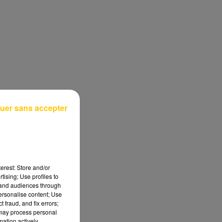
uer sans accepter
erest: Store and/or
tising; Use profiles to
tand audiences through
personalise content; Use
 fraud, and fix errors;
 may process personal
mation actively