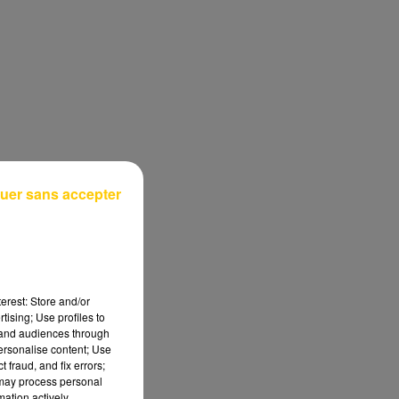
uer sans accepter
erest: Store and/or
tising; Use profiles to
tand audiences through
personalise content; Use
 fraud, and fix errors;
 may process personal
mation actively