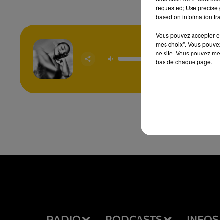
requested; Use precise g
based on information tra
Vous pouvez accepter en 
mes choix". Vous pouvez
ce site. Vous pouvez met
So E
bas de chaque page.
OLIVIA
RADIO
PODCASTS
INFOS