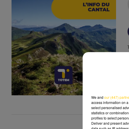
We and
our (447) partn
access information on a 
select personalised ad
statistics or combinatio
profiles to select person
Deliver and present adv
data such as IP address 