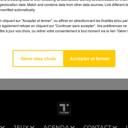
eolocation data; Match and combine data from other data sources; Link different de
nsmitted automatically.
cliquant sur "Accepter et fermer", ou affiner en sélectionnant les finalités et/ou pa
 également refuser en cliquant sur "Continuer sans accepter". Vos préférences ne 
tre à jour vos choix, ou retirer votre consentement à tout moment via le lien "Gérer 
AVEYRON NORD
asy
 DEAN
Gérer mes choix
Accepter et fermer
JEUX
AGENDA
CONTACT