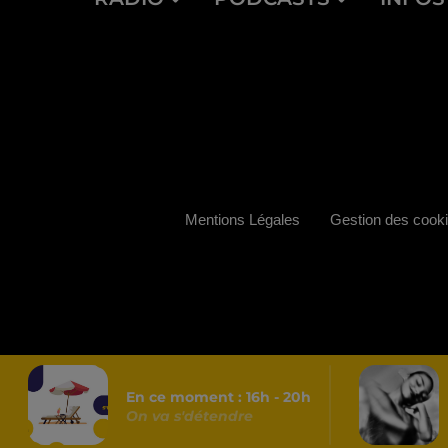
Mentions Légales
Gestion des cook
En ce moment :
16
h -
20
h
On va s'détendre