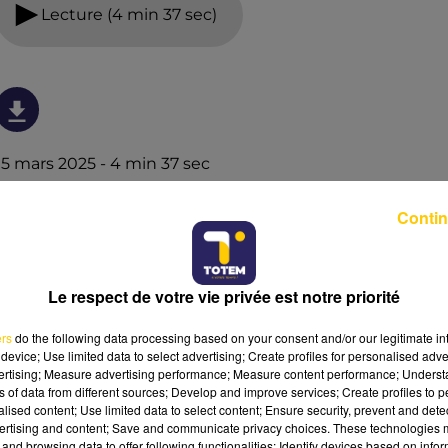
Lecture (4 min 37 sec)
15 mars 2025 - 4 min 37 sec
L'INFO DU CANTAL 15/03/25 À 07H30
Contin
Ecoutez sur Totem l'information dans le Cantal, le pays
de Brioude et Issoire avec les reportages de nos
journalistes sur le terrain .
Le respect de votre vie privée est notre priorité
ers
do the following data processing based on your consent and/or our legitimate int
device; Use limited data to select advertising; Create profiles for personalised adver
vertising; Measure advertising performance; Measure content performance; Unders
ns of data from different sources; Develop and improve services; Create profiles to 
alised content; Use limited data to select content; Ensure security, prevent and detect
ertising and content; Save and communicate privacy choices. These technologies
and browsing data to offer following functionalities: Identify devices based on infor