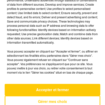
performance; Understand audiences through statistics or combinations
of data from different sources; Develop and improve services; Create
profiles to personalise content; Use profiles to select personalised
12 mai 2026 - 4 min 6 sec
content; Use limited data to select content; Ensure security, prevent and
detect fraud, and fix errors; Deliver and present advertising and content;
L'INFO DU CANTAL 12/05/26 À 07H00
Save and communicate privacy choices. These technologies may
process personal data such as IP address and browsing data to offer
Ecoutez sur Totem l'information dans le Cantal,
following functionalities: Identify devices based on information actively
requested; Use precise geolocation data; Match and combine data from
le pays de Brioude et Issoire avec les reportages
other data sources; Link different devices; Identify devices based on
de nos journalistes sur le terrain .
information transmitted automatically.
Vous pouvez accepter en cliquant sur "Accepter et fermer", ou affiner en
sélectionnant les finalités et/ou partenaires dans "Gérer mes choix".
Vous pouvez également refuser en cliquant sur "Continuer sans
accepter". Vos préférences ne s'appliqueront que pour ce site. Vous
pouvez mettre à jour vos choix, ou retirer votre consentement à tout
moment via le lien "Gérer les cookies" situé en bas de chaque page.
AVEYRON NORD
La Chanson Des Restos
LES ENFOIRES
Accepter et fermer
Gérer mes choix