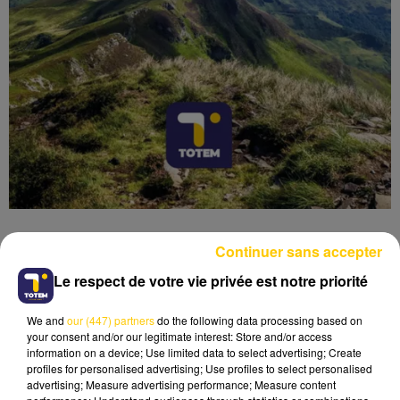
Continuer sans accepter
Le respect de votre vie privée est notre priorité
Lecture (4 min 6 sec)
We and
our (447) partners
do the following data processing based on
your consent and/or our legitimate interest: Store and/or access
information on a device; Use limited data to select advertising; Create
profiles for personalised advertising; Use profiles to select personalised
advertising; Measure advertising performance; Measure content