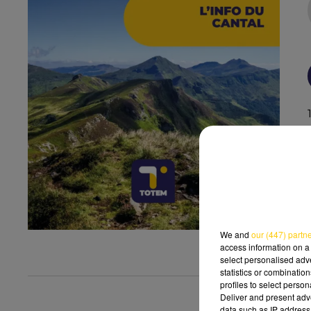
We and
our (447) partn
access information on a 
select personalised ad
statistics or combinatio
profiles to select person
Deliver and present adv
data such as IP address 