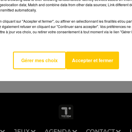
eolocation data; Match and combine data from other data sources; Link different de
nsmitted automatically.
cliquant sur "Accepter et fermer", ou affiner en sélectionnant les finalités et/ou pa
 également refuser en cliquant sur "Continuer sans accepter". Vos préférences ne 
tre à jour vos choix, ou retirer votre consentement à tout moment via le lien "Gérer 
AVEYRON NORD
l Sin
S
Gérer mes choix
Accepter et fermer
JEUX
AGENDA
CONTACT