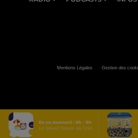
Mentions Légales
Gestion des cook
En ce moment :
6
h -
9
h
Le Réveil Totem de l'été