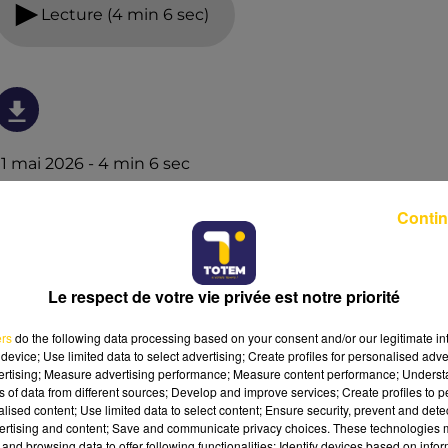
Lecture (4 min 6 sec)
11 mai 2026 - 4 min 6 sec
L'INFO DU CANTAL 11/05/26 À 06H30
Contin
Ecoutez sur Totem l'information dans le Cantal, le pays
de Brioude et Issoire avec les reportages de nos
journalistes sur le terrain .
Le respect de votre vie privée est notre priorité
ers
do the following data processing based on your consent and/or our legitimate int
device; Use limited data to select advertising; Create profiles for personalised adver
vertising; Measure advertising performance; Measure content performance; Unders
ns of data from different sources; Develop and improve services; Create profiles to 
alised content; Use limited data to select content; Ensure security, prevent and detect
ertising and content; Save and communicate privacy choices. These technologies
and browsing data to offer following functionalities: Identify devices based on infor