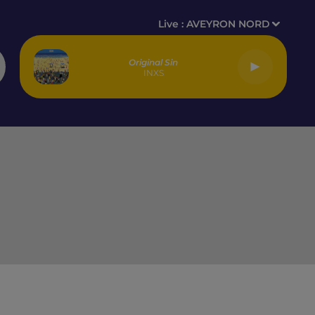
Live :
AVEYRON NORD
Original Sin
INXS