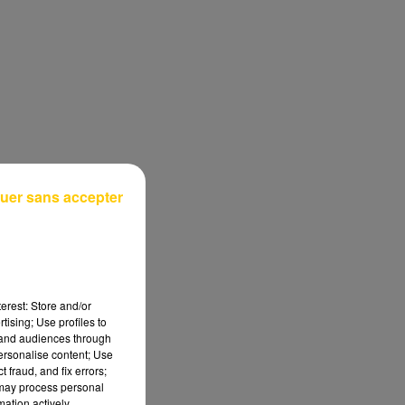
uer sans accepter
erest: Store and/or
tising; Use profiles to
tand audiences through
personalise content; Use
 fraud, and fix errors;
 may process personal
mation actively