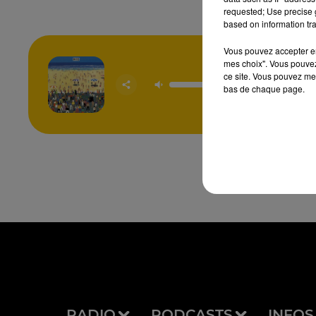
requested; Use precise g
based on information tra
Vous pouvez accepter en 
mes choix". Vous pouvez
ce site. Vous pouvez met
Origina
bas de chaque page.
INX
RADIO
PODCASTS
INFOS