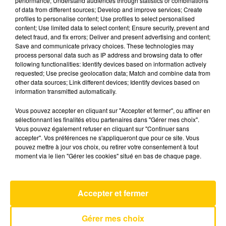
performance; Understand audiences through statistics or combinations
of data from different sources; Develop and improve services; Create
profiles to personalise content; Use profiles to select personalised
11 mai 2026 - 4 min 6 sec
content; Use limited data to select content; Ensure security, prevent and
detect fraud, and fix errors; Deliver and present advertising and content;
L'INFO DU CANTAL 11/05/26 À 06H00
Save and communicate privacy choices. These technologies may
process personal data such as IP address and browsing data to offer
Ecoutez sur Totem l'information dans le Cantal,
following functionalities: Identify devices based on information actively
requested; Use precise geolocation data; Match and combine data from
le pays de Brioude et Issoire avec les reportages
other data sources; Link different devices; Identify devices based on
de nos journalistes sur le terrain .
information transmitted automatically.
Vous pouvez accepter en cliquant sur "Accepter et fermer", ou affiner en
sélectionnant les finalités et/ou partenaires dans "Gérer mes choix".
Vous pouvez également refuser en cliquant sur "Continuer sans
accepter". Vos préférences ne s'appliqueront que pour ce site. Vous
pouvez mettre à jour vos choix, ou retirer votre consentement à tout
moment via le lien "Gérer les cookies" situé en bas de chaque page.
AVEYRON NORD
Ou Et Avec Qui Tu M'aimes
PASCAL OBISPO
Accepter et fermer
Gérer mes choix