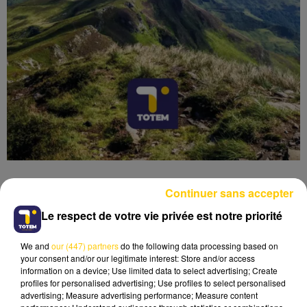
Continuer sans accepter
Le respect de votre vie privée est notre priorité
Lecture (4 min 6 sec)
We and
our (447) partners
do the following data processing based on
your consent and/or our legitimate interest: Store and/or access
information on a device; Use limited data to select advertising; Create
profiles for personalised advertising; Use profiles to select personalised
advertising; Measure advertising performance; Measure content