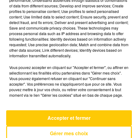
performance; Understand audiences through statistics or combinations
of data from different sources; Develop and improve services; Create
profiles to personalise content; Use profiles to select personalised
9 août 2025 - 6 min 2 sec
content; Use limited data to select content; Ensure security, prevent and
detect fraud, and fix errors; Deliver and present advertising and content;
L'INFO DU CANTAL 09/08/25 À 12H29
Save and communicate privacy choices. These technologies may
process personal data such as IP address and browsing data to offer
Ecoutez sur Totem l'information dans le Cantal,
following functionalities: Identify devices based on information actively
requested; Use precise geolocation data; Match and combine data from
le pays de Brioude et Issoire avec les reportages
other data sources; Link different devices; Identify devices based on
de nos journalistes sur le terrain .
information transmitted automatically.
Vous pouvez accepter en cliquant sur "Accepter et fermer", ou affiner en
sélectionnant les finalités et/ou partenaires dans "Gérer mes choix".
Vous pouvez également refuser en cliquant sur "Continuer sans
accepter". Vos préférences ne s'appliqueront que pour ce site. Vous
pouvez mettre à jour vos choix, ou retirer votre consentement à tout
moment via le lien "Gérer les cookies" situé en bas de chaque page.
AVEYRON NORD
Dai Dai
SHAKIRA & BURNA BOY
Accepter et fermer
Gérer mes choix