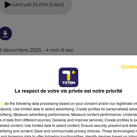
Lecture (4 min 6 sec)
8 décembre 2025 - 4 min 6 sec
L'INFO DU CANTAL 08/12/25 À 07H29
Contin
Ecoutez sur Totem l'information dans le Cantal, le pays
de Brioude et Issoire avec les reportages de nos
journalistes sur le terrain .
Le respect de votre vie privée est notre priorité
ers
do the following data processing based on your consent and/or our legitimate int
device; Use limited data to select advertising; Create profiles for personalised adver
vertising; Measure advertising performance; Measure content performance; Unders
ns of data from different sources; Develop and improve services; Create profiles to 
alised content; Use limited data to select content; Ensure security, prevent and detect
ertising and content; Save and communicate privacy choices. These technologies
and browsing data to offer following functionalities: Identify devices based on infor