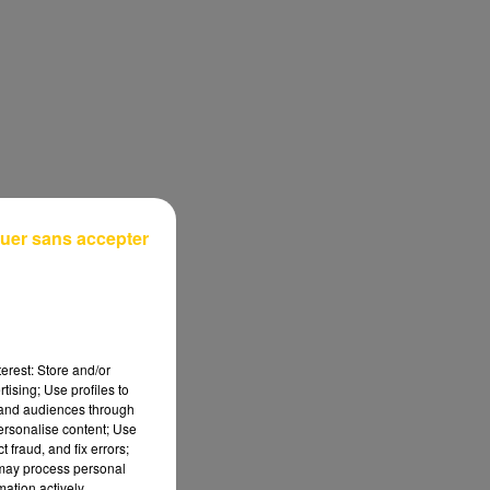
uer sans accepter
erest: Store and/or
tising; Use profiles to
tand audiences through
personalise content; Use
 fraud, and fix errors;
 may process personal
mation actively