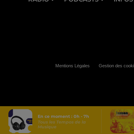
Mentions Légales
Gestion des cook
En ce moment :
0
h -
7
h
Tous les Tempos de la
Musique