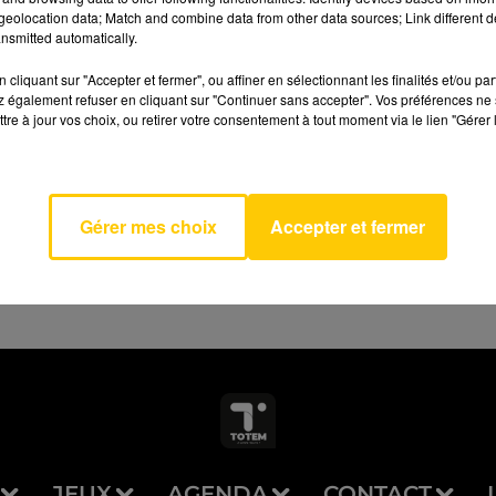
eolocation data; Match and combine data from other data sources; Link different de
nsmitted automatically.
cliquant sur "Accepter et fermer", ou affiner en sélectionnant les finalités et/ou pa
 également refuser en cliquant sur "Continuer sans accepter". Vos préférences ne 
tre à jour vos choix, ou retirer votre consentement à tout moment via le lien "Gérer 
AVEYRON NORD
bop
SON
Gérer mes choix
Accepter et fermer
JEUX
AGENDA
CONTACT