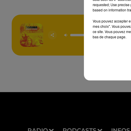
requested; Use precise g
based on information tra
Vous pouvez accepter en 
mes choix". Vous pouvez
ce site. Vous pouvez met
Mmm
bas de chaque page.
HAN
RADIO
PODCASTS
INFOS