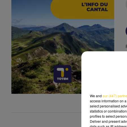
We and
our (447) partn
access information on a 
select personalised ad
statistics or combinatio
profiles to select person
Deliver and present adv
data such as IP address 