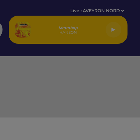
Live :
AVEYRON NORD
Mmmbop
HANSON