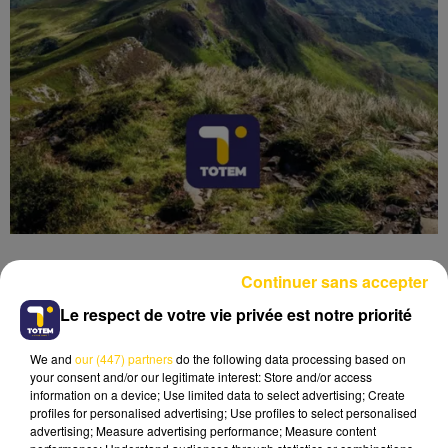
Continuer sans accepter
Le respect de votre vie privée est notre priorité
Lecture (4 min 6 sec)
We and
our (447) partners
do the following data processing based on
your consent and/or our legitimate interest: Store and/or access
information on a device; Use limited data to select advertising; Create
profiles for personalised advertising; Use profiles to select personalised
advertising; Measure advertising performance; Measure content