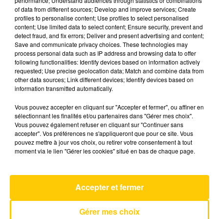
performance; Understand audiences through statistics or combinations
of data from different sources; Develop and improve services; Create
profiles to personalise content; Use profiles to select personalised
8 juin 2026 - 4 min 6 sec
content; Use limited data to select content; Ensure security, prevent and
detect fraud, and fix errors; Deliver and present advertising and content;
L'INFO DU CANTAL 08/06/26 À 07H30
Save and communicate privacy choices. These technologies may
process personal data such as IP address and browsing data to offer
Ecoutez sur Totem l'information dans le Cantal,
following functionalities: Identify devices based on information actively
requested; Use precise geolocation data; Match and combine data from
le pays de Brioude et Issoire avec les reportages
other data sources; Link different devices; Identify devices based on
de nos journalistes sur le terrain .
information transmitted automatically.
Vous pouvez accepter en cliquant sur "Accepter et fermer", ou affiner en
sélectionnant les finalités et/ou partenaires dans "Gérer mes choix".
Vous pouvez également refuser en cliquant sur "Continuer sans
accepter". Vos préférences ne s'appliqueront que pour ce site. Vous
pouvez mettre à jour vos choix, ou retirer votre consentement à tout
moment via le lien "Gérer les cookies" situé en bas de chaque page.
AVEYRON NORD
Just Around The Corner
COCK ROBIN
Accepter et fermer
Gérer mes choix