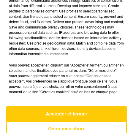
performance; Understand audiences through statistics or combinations
of data from different sources; Develop and improve services; Create
profiles to personalise content; Use profiles to select personalised
8 mai 2025 - 4 min 12 sec
content; Use limited data to select content; Ensure security, prevent and
detect fraud, and fix errors; Deliver and present advertising and content;
L'INFO DU CANTAL 08/05/25 À 08H29
Save and communicate privacy choices. These technologies may
process personal data such as IP address and browsing data to offer
Ecoutez sur Totem l'information dans le Cantal,
following functionalities: Identify devices based on information actively
requested; Use precise geolocation data; Match and combine data from
le pays de Brioude et Issoire avec les reportages
other data sources; Link different devices; Identify devices based on
de nos journalistes sur le terrain .
information transmitted automatically.
Vous pouvez accepter en cliquant sur "Accepter et fermer", ou affiner en
sélectionnant les finalités et/ou partenaires dans "Gérer mes choix".
Vous pouvez également refuser en cliquant sur "Continuer sans
accepter". Vos préférences ne s'appliqueront que pour ce site. Vous
pouvez mettre à jour vos choix, ou retirer votre consentement à tout
moment via le lien "Gérer les cookies" situé en bas de chaque page.
AVEYRON NORD
Song For Jedi
DIONYSOS
Accepter et fermer
Gérer mes choix