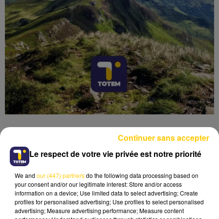
Continuer sans accepter
Le respect de votre vie privée est notre priorité
Lecture (4 min 12 sec)
We and
our (447) partners
do the following data processing based on
your consent and/or our legitimate interest: Store and/or access
information on a device; Use limited data to select advertising; Create
profiles for personalised advertising; Use profiles to select personalised
advertising; Measure advertising performance; Measure content