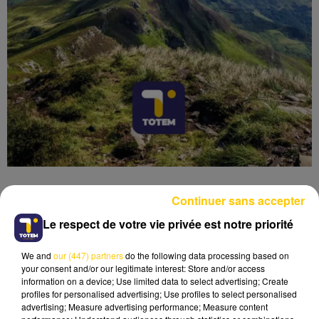
Continuer sans accepter
Le respect de votre vie privée est notre priorité
Lecture (4 min 6 sec)
We and
our (447) partners
do the following data processing based on
your consent and/or our legitimate interest: Store and/or access
information on a device; Use limited data to select advertising; Create
profiles for personalised advertising; Use profiles to select personalised
advertising; Measure advertising performance; Measure content