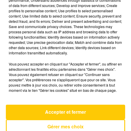
performance; Understand audiences through statistics or combinations
of data from different sources; Develop and improve services; Create
profiles to personalise content; Use profiles to select personalised
5 mai 2025 - 4 min 6 sec
content; Use limited data to select content; Ensure security, prevent and
detect fraud, and fix errors; Deliver and present advertising and content;
L'INFO DU CANTAL 05/05/25 À 08H00
Save and communicate privacy choices. These technologies may
process personal data such as IP address and browsing data to offer
Ecoutez sur Totem l'information dans le Cantal,
following functionalities: Identify devices based on information actively
requested; Use precise geolocation data; Match and combine data from
le pays de Brioude et Issoire avec les reportages
other data sources; Link different devices; Identify devices based on
de nos journalistes sur le terrain .
information transmitted automatically.
Vous pouvez accepter en cliquant sur "Accepter et fermer", ou affiner en
sélectionnant les finalités et/ou partenaires dans "Gérer mes choix".
Vous pouvez également refuser en cliquant sur "Continuer sans
accepter". Vos préférences ne s'appliqueront que pour ce site. Vous
pouvez mettre à jour vos choix, ou retirer votre consentement à tout
moment via le lien "Gérer les cookies" situé en bas de chaque page.
AVEYRON NORD
So Easy
OLIVIA DEAN
Accepter et fermer
Gérer mes choix