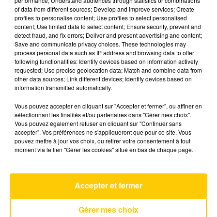
performance; Understand audiences through statistics or combinations
of data from different sources; Develop and improve services; Create
profiles to personalise content; Use profiles to select personalised
3 juin 2026 - 7 min 2 sec
content; Use limited data to select content; Ensure security, prevent and
detect fraud, and fix errors; Deliver and present advertising and content;
L'INFO DU CANTAL 03/06/26 À 12H30
Save and communicate privacy choices. These technologies may
process personal data such as IP address and browsing data to offer
Ecoutez sur Totem l'information dans le Cantal,
following functionalities: Identify devices based on information actively
requested; Use precise geolocation data; Match and combine data from
le pays de Brioude et Issoire avec les reportages
other data sources; Link different devices; Identify devices based on
de nos journalistes sur le terrain .
information transmitted automatically.
Vous pouvez accepter en cliquant sur "Accepter et fermer", ou affiner en
sélectionnant les finalités et/ou partenaires dans "Gérer mes choix".
Vous pouvez également refuser en cliquant sur "Continuer sans
accepter". Vos préférences ne s'appliqueront que pour ce site. Vous
pouvez mettre à jour vos choix, ou retirer votre consentement à tout
moment via le lien "Gérer les cookies" situé en bas de chaque page.
AVEYRON NORD
Mourir D'aimer
LOUIS CORCHIA
Accepter et fermer
Gérer mes choix