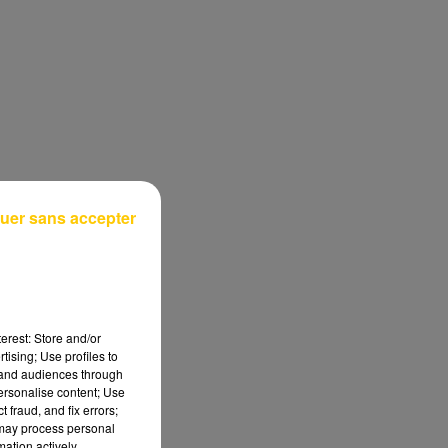
uer sans accepter
erest: Store and/or
tising; Use profiles to
tand audiences through
personalise content; Use
 fraud, and fix errors;
 may process personal
mation actively