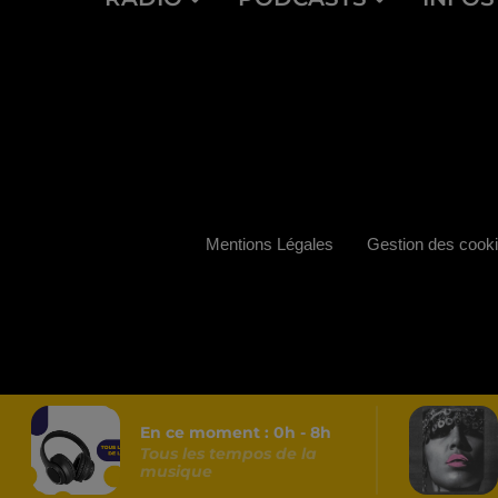
Mentions Légales
Gestion des cook
En ce moment :
0
h -
8
h
Tous les tempos de la
musique