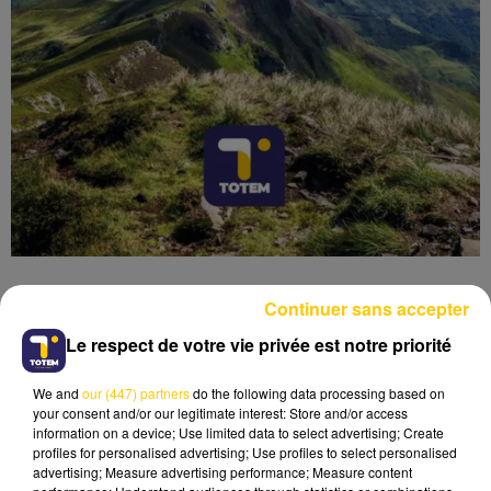
Continuer sans accepter
Le respect de votre vie privée est notre priorité
Lecture (5 min 20 sec)
We and
our (447) partners
do the following data processing based on
your consent and/or our legitimate interest: Store and/or access
information on a device; Use limited data to select advertising; Create
profiles for personalised advertising; Use profiles to select personalised
advertising; Measure advertising performance; Measure content