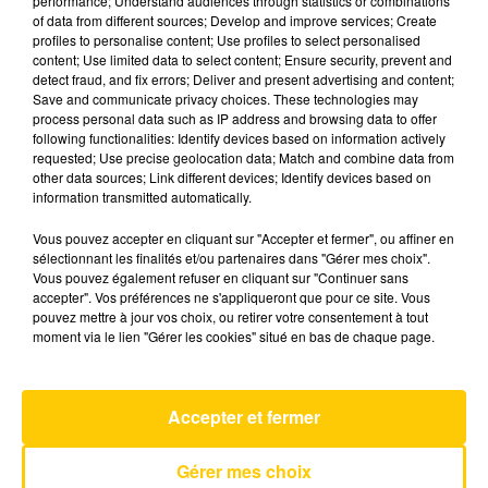
performance; Understand audiences through statistics or combinations
of data from different sources; Develop and improve services; Create
profiles to personalise content; Use profiles to select personalised
2 juillet 2026 - 5 min 20 sec
content; Use limited data to select content; Ensure security, prevent and
detect fraud, and fix errors; Deliver and present advertising and content;
L'INFO DU CANTAL 02/07/26 À 06H30
Save and communicate privacy choices. These technologies may
process personal data such as IP address and browsing data to offer
Ecoutez sur Totem l'information dans le Cantal,
following functionalities: Identify devices based on information actively
requested; Use precise geolocation data; Match and combine data from
le pays de Brioude et Issoire avec les reportages
other data sources; Link different devices; Identify devices based on
de nos journalistes sur le terrain .
information transmitted automatically.
Vous pouvez accepter en cliquant sur "Accepter et fermer", ou affiner en
sélectionnant les finalités et/ou partenaires dans "Gérer mes choix".
Vous pouvez également refuser en cliquant sur "Continuer sans
accepter". Vos préférences ne s'appliqueront que pour ce site. Vous
pouvez mettre à jour vos choix, ou retirer votre consentement à tout
moment via le lien "Gérer les cookies" situé en bas de chaque page.
AVEYRON NORD
Rendez-Vous
VANESSA PARADIS
Accepter et fermer
Gérer mes choix