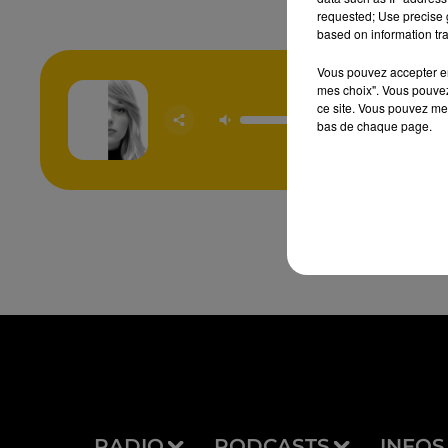
requested; Use precise g
based on information tra
Vous pouvez accepter en 
mes choix". Vous pouvez
ce site. Vous pouvez met
Popcorn
bas de chaque page.
SAN
RADIO
PODCASTS
INFOS