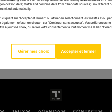
eolocation data; Match and combine data from other data sources; Link different de
nsmitted automatically.
cliquant sur "Accepter et fermer", ou affiner en sélectionnant les finalités et/ou pa
 également refuser en cliquant sur "Continuer sans accepter". Vos préférences ne 
tre à jour vos choix, ou retirer votre consentement à tout moment via le lien "Gérer 
AVEYRON NORD
 Sale
TA
Gérer mes choix
Accepter et fermer
JEUX
AGENDA
CONTACT