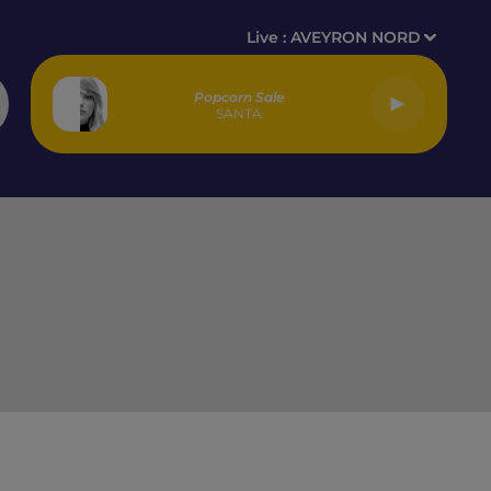
Live :
AVEYRON NORD
Popcorn Sale
SANTA