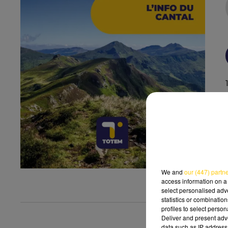
We and
our (447) partn
access information on a 
select personalised ad
statistics or combinatio
profiles to select person
Deliver and present adv
data such as IP address 