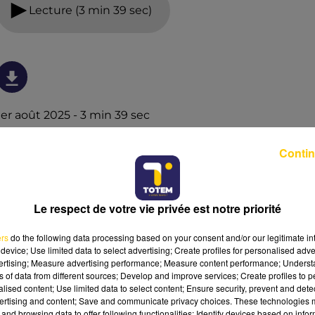
Lecture (3 min 39 sec)
1er août 2025 - 3 min 39 sec
L'INFO DU CANTAL 01/08/25 À 18H59
Contin
Ecoutez sur Totem l'information dans le Cantal, le pays
de Brioude et Issoire avec les reportages de nos
journalistes sur le terrain .
Le respect de votre vie privée est notre priorité
ers
do the following data processing based on your consent and/or our legitimate int
device; Use limited data to select advertising; Create profiles for personalised adver
vertising; Measure advertising performance; Measure content performance; Unders
ns of data from different sources; Develop and improve services; Create profiles to 
alised content; Use limited data to select content; Ensure security, prevent and detect
ertising and content; Save and communicate privacy choices. These technologies
and browsing data to offer following functionalities: Identify devices based on infor