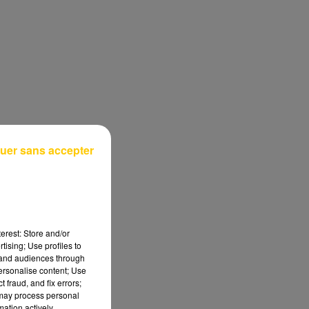
uer sans accepter
erest: Store and/or
tising; Use profiles to
tand audiences through
personalise content; Use
 fraud, and fix errors;
 may process personal
mation actively