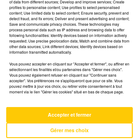
of data from different sources; Develop and improve services; Create
profiles to personalise content; Use profiles to select personalised
content; Use limited data to select content; Ensure security, prevent and
31 mars 2025 - 3 min 41 sec
detect fraud, and fix errors; Deliver and present advertising and content;
Save and communicate privacy choices. These technologies may
L'INFO DE LA LOZÈRE DU 31/03/25 À
process personal data such as IP address and browsing data to offer
19H00
following functionalities: Identify devices based on information actively
requested; Use precise geolocation data; Match and combine data from
L'info de la Lozère
other data sources; Link different devices; Identify devices based on
information transmitted automatically.
Vous pouvez accepter en cliquant sur "Accepter et fermer", ou affiner en
sélectionnant les finalités et/ou partenaires dans "Gérer mes choix".
Vous pouvez également refuser en cliquant sur "Continuer sans
accepter". Vos préférences ne s'appliqueront que pour ce site. Vous
pouvez mettre à jour vos choix, ou retirer votre consentement à tout
AVEYRON NORD
moment via le lien "Gérer les cookies" situé en bas de chaque page.
Au Soleil
JENIFER
Accepter et fermer
Gérer mes choix