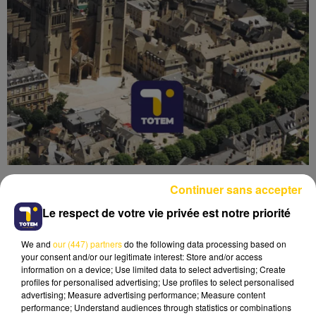
Continuer sans accepter
Le respect de votre vie privée est notre priorité
We and
our (447) partners
do the following data processing based on
Lecture (3 min 41 sec)
your consent and/or our legitimate interest: Store and/or access
information on a device; Use limited data to select advertising; Create
profiles for personalised advertising; Use profiles to select personalised
advertising; Measure advertising performance; Measure content
performance; Understand audiences through statistics or combinations