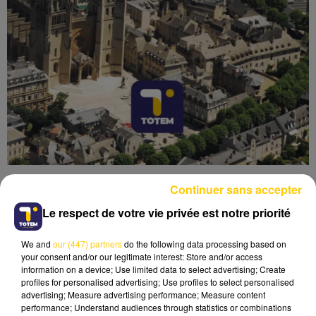
Continuer sans accepter
Le respect de votre vie privée est notre priorité
We and
our (447) partners
do the following data processing based on
Lecture (5 min 1 sec)
your consent and/or our legitimate interest: Store and/or access
information on a device; Use limited data to select advertising; Create
profiles for personalised advertising; Use profiles to select personalised
advertising; Measure advertising performance; Measure content
performance; Understand audiences through statistics or combinations