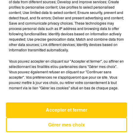
of data from different sources; Develop and improve services; Create
profiles to personalise content; Use profiles to select personalised
content; Use limited data to select content; Ensure security, prevent and
30 mai 2025 - 5 min 1 sec
detect fraud, and fix errors; Deliver and present advertising and content;
Save and communicate privacy choices. These technologies may
L'INFO DE LA LOZÈRE DU 30/05/25 À
process personal data such as IP address and browsing data to offer
08H01
following functionalities: Identify devices based on information actively
requested; Use precise geolocation data; Match and combine data from
L'info de la Lozère
other data sources; Link different devices; Identify devices based on
information transmitted automatically.
Vous pouvez accepter en cliquant sur "Accepter et fermer", ou affiner en
sélectionnant les finalités et/ou partenaires dans "Gérer mes choix".
Vous pouvez également refuser en cliquant sur "Continuer sans
accepter". Vos préférences ne s'appliqueront que pour ce site. Vous
pouvez mettre à jour vos choix, ou retirer votre consentement à tout
AVEYRON NORD
moment via le lien "Gérer les cookies" situé en bas de chaque page.
Sans Contrefacon
MYLENE FARMER
Accepter et fermer
Gérer mes choix