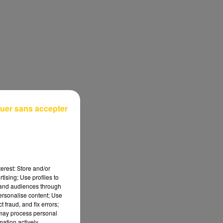
uer sans accepter
erest: Store and/or
tising; Use profiles to
tand audiences through
personalise content; Use
 fraud, and fix errors;
 may process personal
mation actively