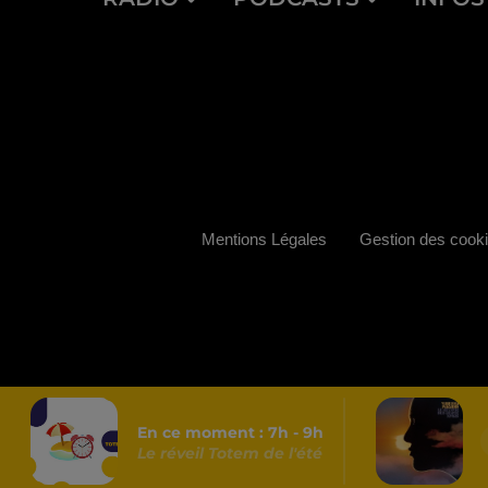
Mentions Légales
Gestion des cook
En ce moment :
7
h -
9
h
Le réveil Totem de l'été