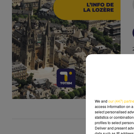
We and
our (447) partn
access information on a 
select personalised ad
statistics or combinatio
profiles to select person
Deliver and present adv
data such as IP address 