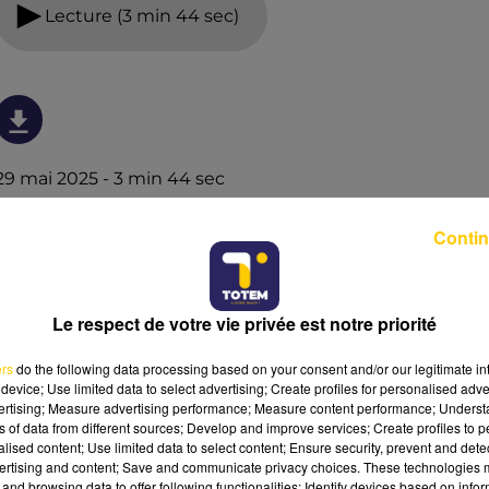
Lecture (3 min 44 sec)
29 mai 2025 - 3 min 44 sec
L'INFO DE LA LOZÈRE DU 29/05/25 À 18H00
Contin
L'info de la Lozère
Le respect de votre vie privée est notre priorité
ers
do the following data processing based on your consent and/or our legitimate int
device; Use limited data to select advertising; Create profiles for personalised adver
vertising; Measure advertising performance; Measure content performance; Unders
ns of data from different sources; Develop and improve services; Create profiles to 
alised content; Use limited data to select content; Ensure security, prevent and detect
ertising and content; Save and communicate privacy choices. These technologies
and browsing data to offer following functionalities: Identify devices based on infor