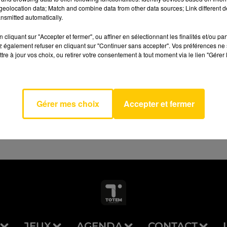
eolocation data; Match and combine data from other data sources; Link different de
nsmitted automatically.
cliquant sur "Accepter et fermer", ou affiner en sélectionnant les finalités et/ou pa
 également refuser en cliquant sur "Continuer sans accepter". Vos préférences ne 
tre à jour vos choix, ou retirer votre consentement à tout moment via le lien "Gérer 
-Vous
AVEYRON NORD
SSA
DIS
Gérer mes choix
Accepter et fermer
JEUX
AGENDA
CONTACT