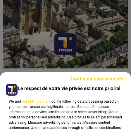
Continuer sans accepter
Le respect de votre vie privée est notre priorité
We and
our (447) partners
do the following data processing based on
Lecture (5 min 19 sec)
your consent and/or our legitimate interest: Store and/or access
information on a device; Use limited data to select advertising; Create
profiles for personalised advertising; Use profiles to select personalised
advertising; Measure advertising performance; Measure content
performance; Understand audiences through statistics or combinations