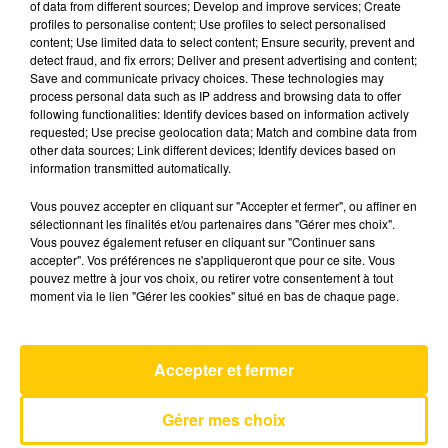
of data from different sources; Develop and improve services; Create
profiles to personalise content; Use profiles to select personalised
content; Use limited data to select content; Ensure security, prevent and
29 mai 2025 - 5 min 19 sec
detect fraud, and fix errors; Deliver and present advertising and content;
Save and communicate privacy choices. These technologies may
L'INFO DE LA LOZÈRE DU 29/05/25 À
process personal data such as IP address and browsing data to offer
07H30
following functionalities: Identify devices based on information actively
requested; Use precise geolocation data; Match and combine data from
L'info de la Lozère
other data sources; Link different devices; Identify devices based on
information transmitted automatically.
Vous pouvez accepter en cliquant sur "Accepter et fermer", ou affiner en
sélectionnant les finalités et/ou partenaires dans "Gérer mes choix".
Vous pouvez également refuser en cliquant sur "Continuer sans
accepter". Vos préférences ne s'appliqueront que pour ce site. Vous
pouvez mettre à jour vos choix, ou retirer votre consentement à tout
AVEYRON NORD
moment via le lien "Gérer les cookies" situé en bas de chaque page.
Le Petit Pecheur
MANON LISA
Accepter et fermer
Gérer mes choix