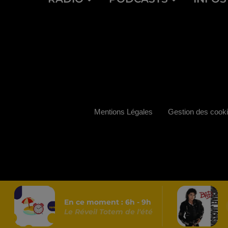
Mentions Légales
Gestion des cook
En ce moment :
6
h -
9
h
Le Réveil Totem de l'été