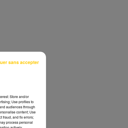
uer sans accepter
erest: Store and/or
tising; Use profiles to
tand audiences through
personalise content; Use
 fraud, and fix errors;
 may process personal
mation actively