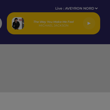
Live :
AVEYRON NORD
The Way You Make Me Feel
MICHAEL JACKSON