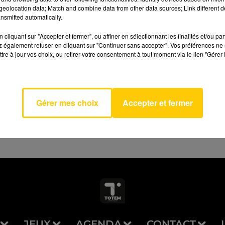
eolocation data; Match and combine data from other data sources; Link different de
nsmitted automatically.
cliquant sur "Accepter et fermer", ou affiner en sélectionnant les finalités et/ou pa
 également refuser en cliquant sur "Continuer sans accepter". Vos préférences ne 
y You
tre à jour vos choix, ou retirer votre consentement à tout moment via le lien "Gérer 
AVEYRON NORD
 Feel
AEL
SON
Gérer mes choix
Accepter et fermer
JEUX
AGENDA
CONTACT