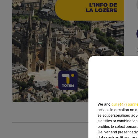
We and
our (447) partn
access information on a 
select personalised ad
statistics or combinatio
profiles to select person
Deliver and present adv
data such as IP address 