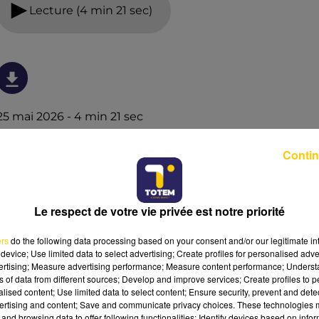
Lecture (4 min 21 sec)
25 mai 2026 - 4 min 21 sec
L'INFO DE LA LOZÈRE DU 25/05/26 À 08H01
Contin
L'info de la Lozère
Le respect de votre vie privée est notre priorité
ers
do the following data processing based on your consent and/or our legitimate int
device; Use limited data to select advertising; Create profiles for personalised adver
vertising; Measure advertising performance; Measure content performance; Unders
ns of data from different sources; Develop and improve services; Create profiles to 
alised content; Use limited data to select content; Ensure security, prevent and detect
ertising and content; Save and communicate privacy choices. These technologies
and browsing data to offer following functionalities: Identify devices based on infor