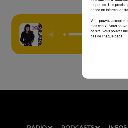
requested; Use precise g
based on information tra
Vous pouvez accepter en 
mes choix". Vous pouvez
The Wa
ce site. Vous pouvez met
Make Me
bas de chaque page.
MICH
JACK
RADIO
PODCASTS
INFOS