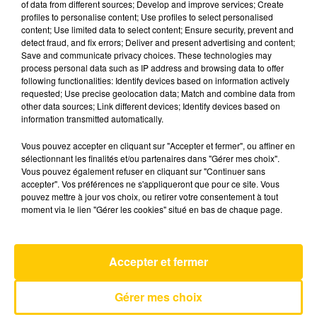
of data from different sources; Develop and improve services; Create
profiles to personalise content; Use profiles to select personalised
content; Use limited data to select content; Ensure security, prevent and
23 décembre 2025 - 4 min 9 sec
detect fraud, and fix errors; Deliver and present advertising and content;
Save and communicate privacy choices. These technologies may
L'INFO DE LA LOZÈRE DU 23/12/25 À
process personal data such as IP address and browsing data to offer
19H00
following functionalities: Identify devices based on information actively
requested; Use precise geolocation data; Match and combine data from
L'info de la Lozère
other data sources; Link different devices; Identify devices based on
information transmitted automatically.
Vous pouvez accepter en cliquant sur "Accepter et fermer", ou affiner en
sélectionnant les finalités et/ou partenaires dans "Gérer mes choix".
Vous pouvez également refuser en cliquant sur "Continuer sans
accepter". Vos préférences ne s'appliqueront que pour ce site. Vous
pouvez mettre à jour vos choix, ou retirer votre consentement à tout
AVEYRON NORD
moment via le lien "Gérer les cookies" situé en bas de chaque page.
Bonne Nouvelle
FRANCIS CABREL
Accepter et fermer
Gérer mes choix