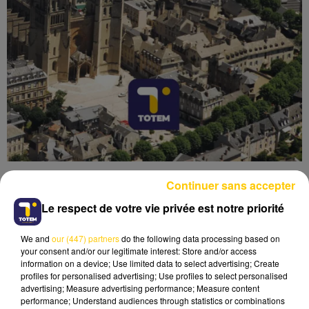
Continuer sans accepter
Le respect de votre vie privée est notre priorité
We and
our (447) partners
do the following data processing based on
Lecture (4 min 9 sec)
your consent and/or our legitimate interest: Store and/or access
information on a device; Use limited data to select advertising; Create
profiles for personalised advertising; Use profiles to select personalised
advertising; Measure advertising performance; Measure content
performance; Understand audiences through statistics or combinations