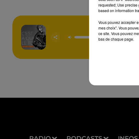
requested; Use precise g
based on information tra
Vous pouvez accepter en 
mes choix". Vous pouvez
C'est A 
ce site. Vous pouvez met
Tou
bas de chaque page.
MYL
FAR
RADIO
PODCASTS
INFOS