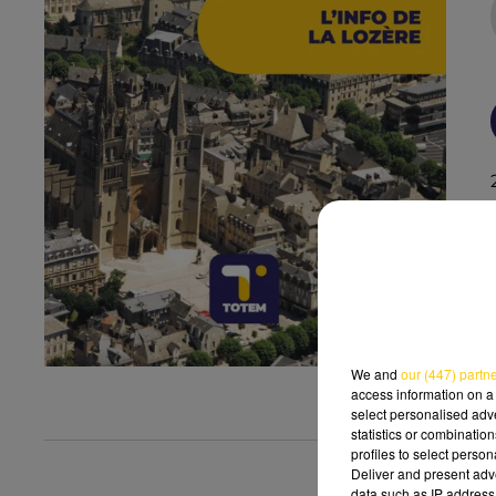
We and
our (447) partn
access information on a 
select personalised ad
statistics or combinatio
profiles to select person
Deliver and present adv
data such as IP address 