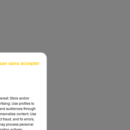
uer sans accepter
erest: Store and/or
tising; Use profiles to
tand audiences through
personalise content; Use
 fraud, and fix errors;
 may process personal
mation actively