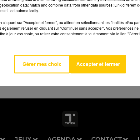
eolocation data; Match and combine data from other data sources; Link different de
nsmitted automatically.
cliquant sur "Accepter et fermer", ou affiner en sélectionnant les finalités et/ou pa
 également refuser en cliquant sur "Continuer sans accepter". Vos préférences ne 
Qui Le
tre à jour vos choix, ou retirer votre consentement à tout moment via le lien "Gérer 
AVEYRON NORD
r
ENE
MER
Gérer mes choix
Accepter et fermer
JEUX
AGENDA
CONTACT