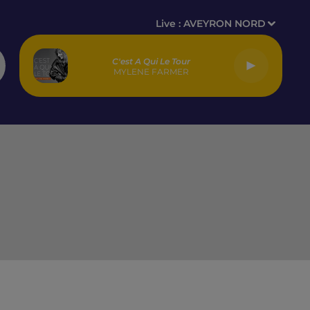
Live :
AVEYRON NORD
C'est A Qui Le Tour
MYLENE FARMER