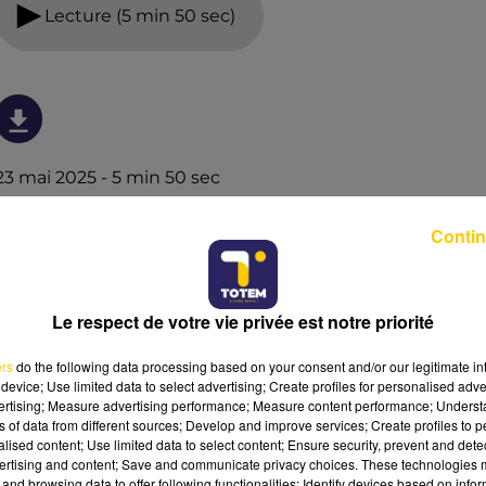
Lecture (5 min 50 sec)
23 mai 2025 - 5 min 50 sec
L'INFO DE LA LOZÈRE DU 23/05/25 À 12H30
Contin
L'info de la Lozère
Le respect de votre vie privée est notre priorité
ers
do the following data processing based on your consent and/or our legitimate int
device; Use limited data to select advertising; Create profiles for personalised adver
vertising; Measure advertising performance; Measure content performance; Unders
ns of data from different sources; Develop and improve services; Create profiles to 
alised content; Use limited data to select content; Ensure security, prevent and detect
ertising and content; Save and communicate privacy choices. These technologies
and browsing data to offer following functionalities: Identify devices based on infor