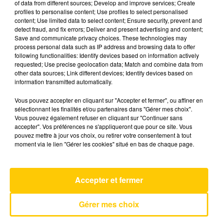
of data from different sources; Develop and improve services; Create
profiles to personalise content; Use profiles to select personalised
content; Use limited data to select content; Ensure security, prevent and
23 mai 2025 - 4 min 6 sec
detect fraud, and fix errors; Deliver and present advertising and content;
Save and communicate privacy choices. These technologies may
L'INFO DE LA LOZÈRE DU 23/05/25 À
process personal data such as IP address and browsing data to offer
06H30
following functionalities: Identify devices based on information actively
requested; Use precise geolocation data; Match and combine data from
L'info de la Lozère
other data sources; Link different devices; Identify devices based on
information transmitted automatically.
Vous pouvez accepter en cliquant sur "Accepter et fermer", ou affiner en
sélectionnant les finalités et/ou partenaires dans "Gérer mes choix".
Vous pouvez également refuser en cliquant sur "Continuer sans
accepter". Vos préférences ne s'appliqueront que pour ce site. Vous
pouvez mettre à jour vos choix, ou retirer votre consentement à tout
AVEYRON NORD
moment via le lien "Gérer les cookies" situé en bas de chaque page.
Dusty Men
SAULE & CHARLIE WINSTON
Accepter et fermer
Gérer mes choix