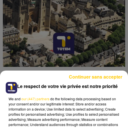
Continuer sans accepter
Le respect de votre vie privée est notre priorité
We and
our (447) partners
do the following data processing based on
Lecture (4 min 6 sec)
your consent and/or our legitimate interest: Store and/or access
information on a device; Use limited data to select advertising; Create
profiles for personalised advertising; Use profiles to select personalised
advertising; Measure advertising performance; Measure content
performance; Understand audiences through statistics or combinations