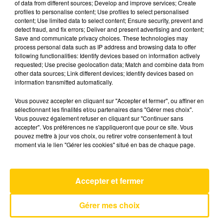
of data from different sources; Develop and improve services; Create
profiles to personalise content; Use profiles to select personalised
content; Use limited data to select content; Ensure security, prevent and
22 juillet 2024 - 5 min 36 sec
detect fraud, and fix errors; Deliver and present advertising and content;
Save and communicate privacy choices. These technologies may
L'INFO DE LA LOZÈRE DU 22/07/24 À
process personal data such as IP address and browsing data to offer
19H00
following functionalities: Identify devices based on information actively
requested; Use precise geolocation data; Match and combine data from
L'info de la Lozère
other data sources; Link different devices; Identify devices based on
information transmitted automatically.
Vous pouvez accepter en cliquant sur "Accepter et fermer", ou affiner en
sélectionnant les finalités et/ou partenaires dans "Gérer mes choix".
Vous pouvez également refuser en cliquant sur "Continuer sans
accepter". Vos préférences ne s'appliqueront que pour ce site. Vous
pouvez mettre à jour vos choix, ou retirer votre consentement à tout
AVEYRON NORD
moment via le lien "Gérer les cookies" situé en bas de chaque page.
Gimme All Your Lovin
ZZ TOP
Accepter et fermer
Gérer mes choix