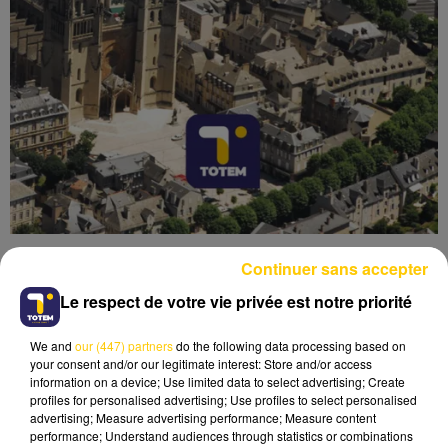
Continuer sans accepter
Le respect de votre vie privée est notre priorité
We and
our (447) partners
do the following data processing based on
Lecture (5 min 36 sec)
your consent and/or our legitimate interest: Store and/or access
information on a device; Use limited data to select advertising; Create
profiles for personalised advertising; Use profiles to select personalised
advertising; Measure advertising performance; Measure content
performance; Understand audiences through statistics or combinations