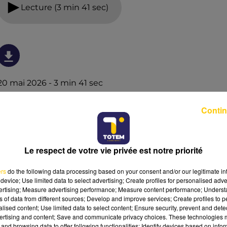
Lecture (3 min 41 sec)
20 mai 2026 - 3 min 41 sec
L'INFO DE LA LOZÈRE DU 20/05/26 À 19H00
Contin
L'info de la Lozère
Le respect de votre vie privée est notre priorité
ers
do the following data processing based on your consent and/or our legitimate int
device; Use limited data to select advertising; Create profiles for personalised adver
vertising; Measure advertising performance; Measure content performance; Unders
ns of data from different sources; Develop and improve services; Create profiles to 
alised content; Use limited data to select content; Ensure security, prevent and detect
ertising and content; Save and communicate privacy choices. These technologies
and browsing data to offer following functionalities: Identify devices based on infor