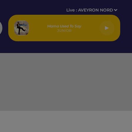
Live :
AVEYRON NORD
Mama Used To Say
JUNIOR