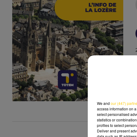
We and
our (447) partn
access information on a 
select personalised ad
statistics or combinatio
profiles to select person
Deliver and present adv
data such as IP address 