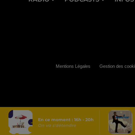
Mentions Légales
Gestion des cook
En ce moment :
16
h -
20
h
On va s'détendre