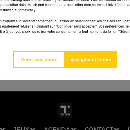
eolocation data; Match and combine data from other data sources; Link different de
nsmitted automatically.
cliquant sur "Accepter et fermer", ou affiner en sélectionnant les finalités et/ou pa
 également refuser en cliquant sur "Continuer sans accepter". Vos préférences ne 
ed To
tre à jour vos choix, ou retirer votre consentement à tout moment via le lien "Gérer 
AVEYRON NORD
y
OR
Gérer mes choix
Accepter et fermer
JEUX
AGENDA
CONTACT