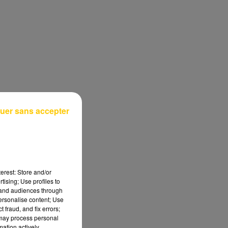
uer sans accepter
erest: Store and/or
tising; Use profiles to
tand audiences through
personalise content; Use
 fraud, and fix errors;
 may process personal
mation actively