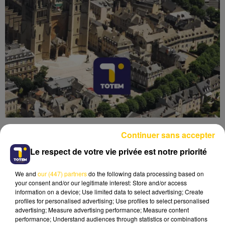
Continuer sans accepter
Le respect de votre vie privée est notre priorité
We and
our (447) partners
do the following data processing based on
Lecture (4 min 38 sec)
your consent and/or our legitimate interest: Store and/or access
information on a device; Use limited data to select advertising; Create
profiles for personalised advertising; Use profiles to select personalised
advertising; Measure advertising performance; Measure content
performance; Understand audiences through statistics or combinations