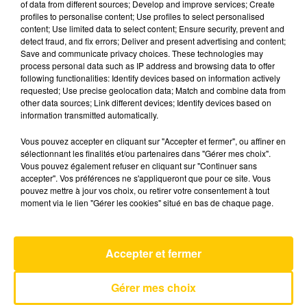
of data from different sources; Develop and improve services; Create
profiles to personalise content; Use profiles to select personalised
content; Use limited data to select content; Ensure security, prevent and
16 mai 2026 - 4 min 38 sec
detect fraud, and fix errors; Deliver and present advertising and content;
Save and communicate privacy choices. These technologies may
L'INFO DE LA LOZÈRE DU 16/05/26 À
process personal data such as IP address and browsing data to offer
08H30
following functionalities: Identify devices based on information actively
requested; Use precise geolocation data; Match and combine data from
L'info de la Lozère
other data sources; Link different devices; Identify devices based on
information transmitted automatically.
Vous pouvez accepter en cliquant sur "Accepter et fermer", ou affiner en
sélectionnant les finalités et/ou partenaires dans "Gérer mes choix".
Vous pouvez également refuser en cliquant sur "Continuer sans
accepter". Vos préférences ne s'appliqueront que pour ce site. Vous
pouvez mettre à jour vos choix, ou retirer votre consentement à tout
AVEYRON NORD
moment via le lien "Gérer les cookies" situé en bas de chaque page.
Je Pense A Vous
PIERRE DE MAERE
Accepter et fermer
Gérer mes choix