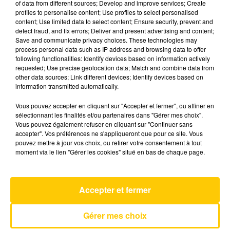
of data from different sources; Develop and improve services; Create
profiles to personalise content; Use profiles to select personalised
content; Use limited data to select content; Ensure security, prevent and
15 décembre 2025 - 4 min 6 sec
detect fraud, and fix errors; Deliver and present advertising and content;
Save and communicate privacy choices. These technologies may
L'INFO DE LA LOZÈRE DU 15/12/25 À
process personal data such as IP address and browsing data to offer
06H00
following functionalities: Identify devices based on information actively
requested; Use precise geolocation data; Match and combine data from
L'info de la Lozère
other data sources; Link different devices; Identify devices based on
information transmitted automatically.
Vous pouvez accepter en cliquant sur "Accepter et fermer", ou affiner en
sélectionnant les finalités et/ou partenaires dans "Gérer mes choix".
Vous pouvez également refuser en cliquant sur "Continuer sans
accepter". Vos préférences ne s'appliqueront que pour ce site. Vous
pouvez mettre à jour vos choix, ou retirer votre consentement à tout
AVEYRON NORD
moment via le lien "Gérer les cookies" situé en bas de chaque page.
Tatoo
LOREEN
Accepter et fermer
Gérer mes choix