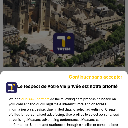
Continuer sans accepter
Le respect de votre vie privée est notre priorité
We and
our (447) partners
do the following data processing based on
Lecture (4 min 6 sec)
your consent and/or our legitimate interest: Store and/or access
information on a device; Use limited data to select advertising; Create
profiles for personalised advertising; Use profiles to select personalised
advertising; Measure advertising performance; Measure content
performance; Understand audiences through statistics or combinations