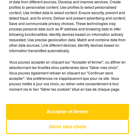
of data from different sources; Develop and improve services; Create
profiles to personalise content; Use profiles to select personalised
content; Use limited data to select content; Ensure security, prevent and
14 mai 2025 - 4 min 6 sec
detect fraud, and fix errors; Deliver and present advertising and content;
Save and communicate privacy choices. These technologies may
L'INFO DE LA LOZÈRE DU 14/05/25 À
process personal data such as IP address and browsing data to offer
07H30
following functionalities: Identify devices based on information actively
requested; Use precise geolocation data; Match and combine data from
L'info de la Lozère
other data sources; Link different devices; Identify devices based on
information transmitted automatically.
Vous pouvez accepter en cliquant sur "Accepter et fermer", ou affiner en
sélectionnant les finalités et/ou partenaires dans "Gérer mes choix".
Vous pouvez également refuser en cliquant sur "Continuer sans
accepter". Vos préférences ne s'appliqueront que pour ce site. Vous
pouvez mettre à jour vos choix, ou retirer votre consentement à tout
AVEYRON NORD
moment via le lien "Gérer les cookies" situé en bas de chaque page.
Dai Dai
SHAKIRA & BURNA BOY
Accepter et fermer
Gérer mes choix