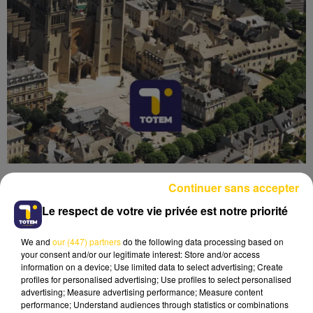
Continuer sans accepter
Le respect de votre vie privée est notre priorité
We and
our (447) partners
do the following data processing based on
Lecture (4 min 6 sec)
your consent and/or our legitimate interest: Store and/or access
information on a device; Use limited data to select advertising; Create
profiles for personalised advertising; Use profiles to select personalised
advertising; Measure advertising performance; Measure content
performance; Understand audiences through statistics or combinations