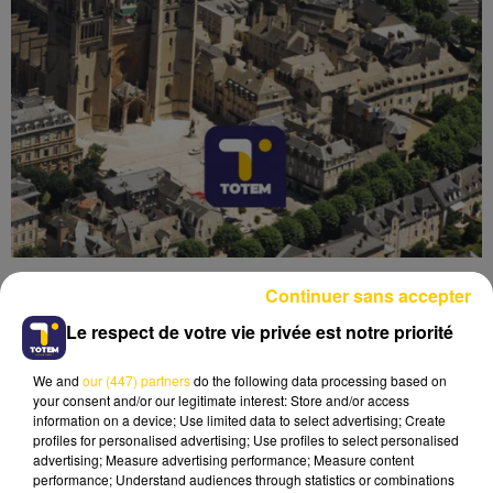
Continuer sans accepter
Le respect de votre vie privée est notre priorité
We and
our (447) partners
do the following data processing based on
Lecture (4 min 6 sec)
your consent and/or our legitimate interest: Store and/or access
information on a device; Use limited data to select advertising; Create
profiles for personalised advertising; Use profiles to select personalised
advertising; Measure advertising performance; Measure content
performance; Understand audiences through statistics or combinations