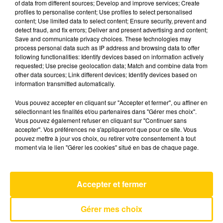
of data from different sources; Develop and improve services; Create
profiles to personalise content; Use profiles to select personalised
content; Use limited data to select content; Ensure security, prevent and
14 mai 2025 - 4 min 6 sec
detect fraud, and fix errors; Deliver and present advertising and content;
Save and communicate privacy choices. These technologies may
L'INFO DE LA LOZÈRE DU 14/05/25 À
process personal data such as IP address and browsing data to offer
06H00
following functionalities: Identify devices based on information actively
requested; Use precise geolocation data; Match and combine data from
L'info de la Lozère
other data sources; Link different devices; Identify devices based on
information transmitted automatically.
Vous pouvez accepter en cliquant sur "Accepter et fermer", ou affiner en
sélectionnant les finalités et/ou partenaires dans "Gérer mes choix".
Vous pouvez également refuser en cliquant sur "Continuer sans
accepter". Vos préférences ne s'appliqueront que pour ce site. Vous
pouvez mettre à jour vos choix, ou retirer votre consentement à tout
AVEYRON NORD
moment via le lien "Gérer les cookies" situé en bas de chaque page.
Les Tournesols
MARC LAVOINE
Accepter et fermer
Gérer mes choix