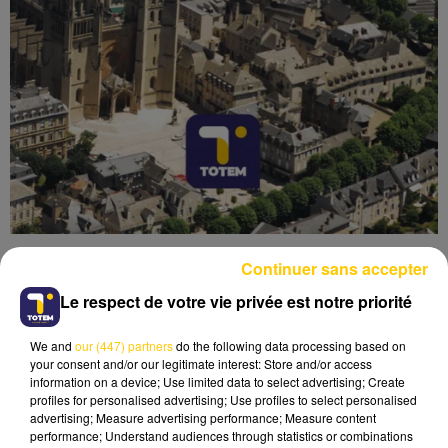
Continuer sans accepter
Le respect de votre vie privée est notre priorité
We and
our (447) partners
do the following data processing based on
Lecture (4 min 35 sec)
your consent and/or our legitimate interest: Store and/or access
information on a device; Use limited data to select advertising; Create
profiles for personalised advertising; Use profiles to select personalised
advertising; Measure advertising performance; Measure content
performance; Understand audiences through statistics or combinations