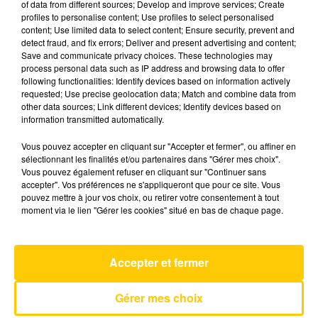
of data from different sources; Develop and improve services; Create
profiles to personalise content; Use profiles to select personalised
content; Use limited data to select content; Ensure security, prevent and
13 décembre 2025 - 4 min 35 sec
detect fraud, and fix errors; Deliver and present advertising and content;
Save and communicate privacy choices. These technologies may
L'INFO DE LA LOZÈRE DU 13/12/25 À
process personal data such as IP address and browsing data to offer
08H30
following functionalities: Identify devices based on information actively
requested; Use precise geolocation data; Match and combine data from
L'info de la Lozère
other data sources; Link different devices; Identify devices based on
information transmitted automatically.
Vous pouvez accepter en cliquant sur "Accepter et fermer", ou affiner en
sélectionnant les finalités et/ou partenaires dans "Gérer mes choix".
Vous pouvez également refuser en cliquant sur "Continuer sans
accepter". Vos préférences ne s'appliqueront que pour ce site. Vous
pouvez mettre à jour vos choix, ou retirer votre consentement à tout
AVEYRON NORD
moment via le lien "Gérer les cookies" situé en bas de chaque page.
Homewrecker
SOMBR
Accepter et fermer
Gérer mes choix