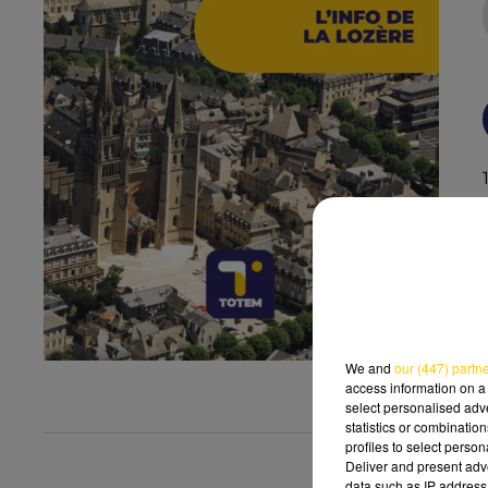
We and
our (447) partn
access information on a 
select personalised ad
statistics or combinatio
profiles to select person
Deliver and present adv
data such as IP address 