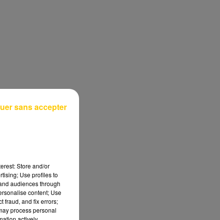
uer sans accepter
erest: Store and/or
tising; Use profiles to
tand audiences through
personalise content; Use
 fraud, and fix errors;
 may process personal
mation actively