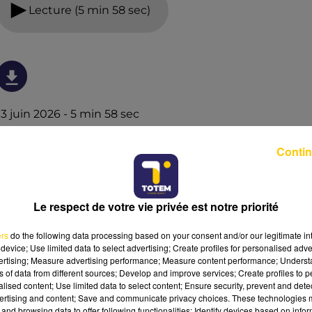
Lecture (5 min 58 sec)
13 juin 2026 - 5 min 58 sec
L'INFO DE LA LOZÈRE DU 13/06/26 À 12H30
Contin
L'info de la Lozère
Le respect de votre vie privée est notre priorité
ers
do the following data processing based on your consent and/or our legitimate int
device; Use limited data to select advertising; Create profiles for personalised adver
vertising; Measure advertising performance; Measure content performance; Unders
ns of data from different sources; Develop and improve services; Create profiles to 
alised content; Use limited data to select content; Ensure security, prevent and detect
ertising and content; Save and communicate privacy choices. These technologies
and browsing data to offer following functionalities: Identify devices based on infor