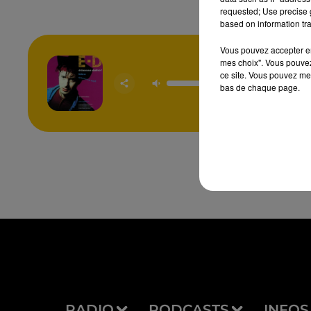
requested; Use precise g
based on information tra
Vous pouvez accepter en 
mes choix". Vous pouvez
ce site. Vous pouvez met
Bleu Com
bas de chaque page.
ETIENNE
RADIO
PODCASTS
INFOS