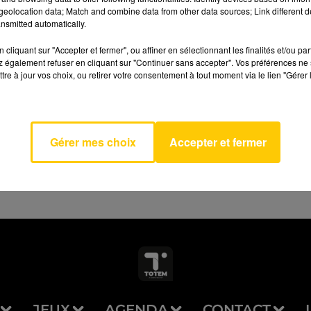
eolocation data; Match and combine data from other data sources; Link different de
nsmitted automatically.
cliquant sur "Accepter et fermer", ou affiner en sélectionnant les finalités et/ou pa
 également refuser en cliquant sur "Continuer sans accepter". Vos préférences ne 
tre à jour vos choix, ou retirer votre consentement à tout moment via le lien "Gérer 
AVEYRON NORD
me Toi
 DAHO
Gérer mes choix
Accepter et fermer
JEUX
AGENDA
CONTACT