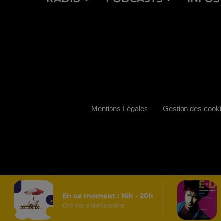
Mentions Légales
Gestion des cook
En ce moment :
16
h -
20
h
On va s'détendre