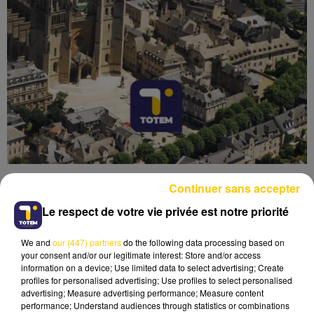
Continuer sans accepter
Le respect de votre vie privée est notre priorité
We and
our (447) partners
do the following data processing based on
Lecture (5 min 52 sec)
your consent and/or our legitimate interest: Store and/or access
information on a device; Use limited data to select advertising; Create
profiles for personalised advertising; Use profiles to select personalised
advertising; Measure advertising performance; Measure content
performance; Understand audiences through statistics or combinations