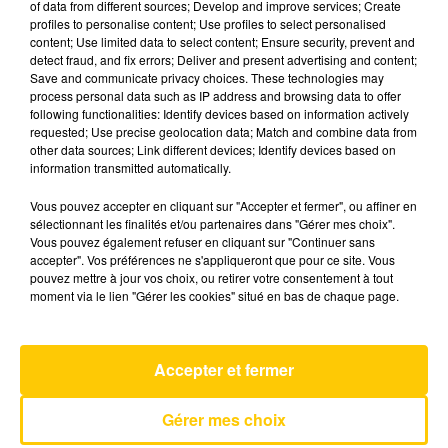
of data from different sources; Develop and improve services; Create
profiles to personalise content; Use profiles to select personalised
content; Use limited data to select content; Ensure security, prevent and
13 juin 2026 - 5 min 52 sec
detect fraud, and fix errors; Deliver and present advertising and content;
Save and communicate privacy choices. These technologies may
L'INFO DE LA LOZÈRE DU 13/06/26 À
process personal data such as IP address and browsing data to offer
12H00
following functionalities: Identify devices based on information actively
requested; Use precise geolocation data; Match and combine data from
L'info de la Lozère
other data sources; Link different devices; Identify devices based on
information transmitted automatically.
Vous pouvez accepter en cliquant sur "Accepter et fermer", ou affiner en
sélectionnant les finalités et/ou partenaires dans "Gérer mes choix".
Vous pouvez également refuser en cliquant sur "Continuer sans
accepter". Vos préférences ne s'appliqueront que pour ce site. Vous
pouvez mettre à jour vos choix, ou retirer votre consentement à tout
AVEYRON NORD
moment via le lien "Gérer les cookies" situé en bas de chaque page.
Systaime
CHRISTOPHE WILLEM
Accepter et fermer
Gérer mes choix