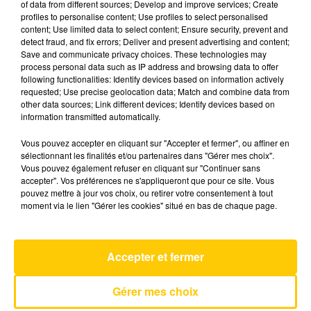
of data from different sources; Develop and improve services; Create
profiles to personalise content; Use profiles to select personalised
content; Use limited data to select content; Ensure security, prevent and
13 mai 2026 - 4 min 6 sec
detect fraud, and fix errors; Deliver and present advertising and content;
Save and communicate privacy choices. These technologies may
L'INFO DE LA LOZÈRE DU 13/05/26 À
process personal data such as IP address and browsing data to offer
08H00
following functionalities: Identify devices based on information actively
requested; Use precise geolocation data; Match and combine data from
L'info de la Lozère
other data sources; Link different devices; Identify devices based on
information transmitted automatically.
Vous pouvez accepter en cliquant sur "Accepter et fermer", ou affiner en
sélectionnant les finalités et/ou partenaires dans "Gérer mes choix".
Vous pouvez également refuser en cliquant sur "Continuer sans
accepter". Vos préférences ne s'appliqueront que pour ce site. Vous
pouvez mettre à jour vos choix, ou retirer votre consentement à tout
AVEYRON NORD
moment via le lien "Gérer les cookies" situé en bas de chaque page.
I Don't Want A Lover
TEXAS
Accepter et fermer
Gérer mes choix