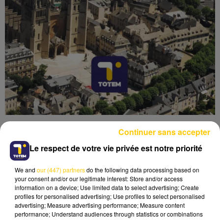
Continuer sans accepter
Le respect de votre vie privée est notre priorité
We and
our (447) partners
do the following data processing based on
Lecture (4 min 6 sec)
your consent and/or our legitimate interest: Store and/or access
information on a device; Use limited data to select advertising; Create
profiles for personalised advertising; Use profiles to select personalised
advertising; Measure advertising performance; Measure content
performance; Understand audiences through statistics or combinations