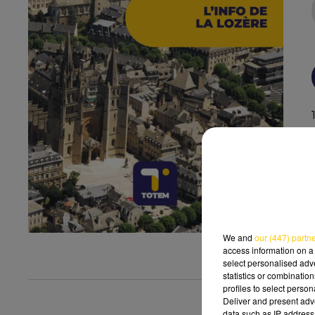
We and
our (447) partn
access information on a 
select personalised ad
statistics or combinatio
profiles to select person
Deliver and present adv
data such as IP address 