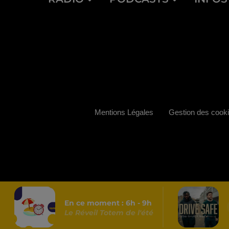
Mentions Légales
Gestion des cook
En ce moment :
6
h -
9
h
Le Réveil Totem de l'été