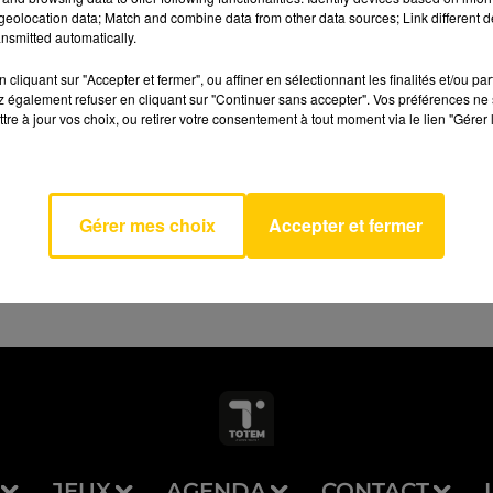
eolocation data; Match and combine data from other data sources; Link different de
nsmitted automatically.
cliquant sur "Accepter et fermer", ou affiner en sélectionnant les finalités et/ou pa
 également refuser en cliquant sur "Continuer sans accepter". Vos préférences ne 
tre à jour vos choix, ou retirer votre consentement à tout moment via le lien "Gérer 
Safe
AVEYRON NORD
MITH &
HORAN
Gérer mes choix
Accepter et fermer
JEUX
AGENDA
CONTACT