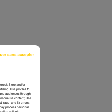
uer sans accepter
erest: Store and/or
tising; Use profiles to
tand audiences through
personalise content; Use
 fraud, and fix errors;
 may process personal
mation actively