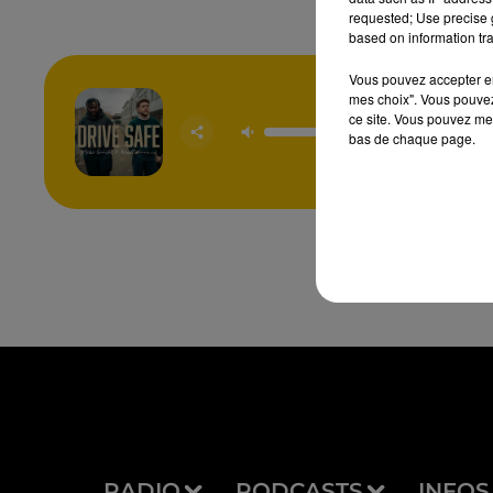
requested; Use precise g
based on information tra
Vous pouvez accepter en 
mes choix". Vous pouvez
ce site. Vous pouvez met
Drive 
MYLES S
bas de chaque page.
NIALL 
RADIO
PODCASTS
INFOS