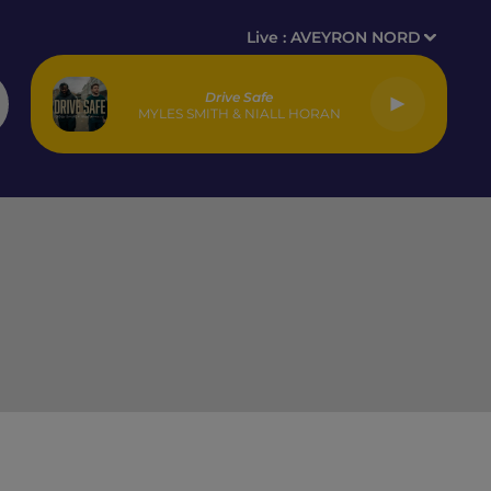
Live :
AVEYRON NORD
Drive Safe
MYLES SMITH & NIALL HORAN