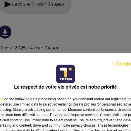
Lecture (4 min 34 sec)
10 mai 2025 - 4 min 34 sec
L'INFO DE LA LOZÈRE DU 10/05/25 À 08H29
Contin
L'info de la Lozère
Le respect de votre vie privée est notre priorité
ers
do the following data processing based on your consent and/or our legitimate int
device; Use limited data to select advertising; Create profiles for personalised adver
vertising; Measure advertising performance; Measure content performance; Unders
ns of data from different sources; Develop and improve services; Create profiles to 
alised content; Use limited data to select content; Ensure security, prevent and detect
ertising and content; Save and communicate privacy choices. These technologies
and browsing data to offer following functionalities: Identify devices based on infor