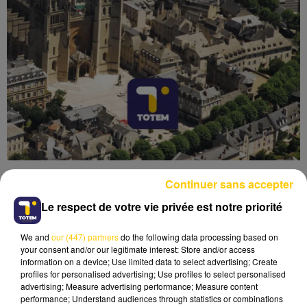
Continuer sans accepter
Le respect de votre vie privée est notre priorité
We and
our (447) partners
do the following data processing based on
Lecture (4 min 36 sec)
your consent and/or our legitimate interest: Store and/or access
information on a device; Use limited data to select advertising; Create
profiles for personalised advertising; Use profiles to select personalised
advertising; Measure advertising performance; Measure content
performance; Understand audiences through statistics or combinations