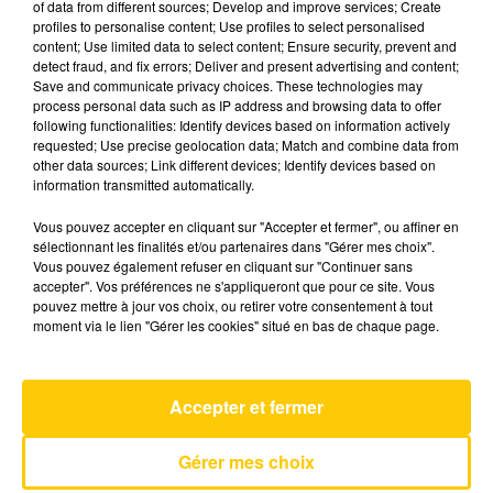
of data from different sources; Develop and improve services; Create
profiles to personalise content; Use profiles to select personalised
content; Use limited data to select content; Ensure security, prevent and
10 mai 2025 - 4 min 36 sec
detect fraud, and fix errors; Deliver and present advertising and content;
Save and communicate privacy choices. These technologies may
L'INFO DE LA LOZÈRE DU 10/05/25 À
process personal data such as IP address and browsing data to offer
07H30
following functionalities: Identify devices based on information actively
requested; Use precise geolocation data; Match and combine data from
L'info de la Lozère
other data sources; Link different devices; Identify devices based on
information transmitted automatically.
Vous pouvez accepter en cliquant sur "Accepter et fermer", ou affiner en
sélectionnant les finalités et/ou partenaires dans "Gérer mes choix".
Vous pouvez également refuser en cliquant sur "Continuer sans
accepter". Vos préférences ne s'appliqueront que pour ce site. Vous
pouvez mettre à jour vos choix, ou retirer votre consentement à tout
AVEYRON NORD
moment via le lien "Gérer les cookies" situé en bas de chaque page.
You Will Never Know
IMANY
Accepter et fermer
Gérer mes choix