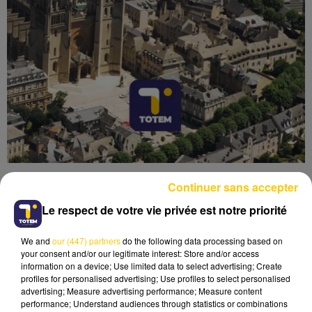
Continuer sans accepter
Le respect de votre vie privée est notre priorité
We and
our (447) partners
do the following data processing based on
Lecture (4 min 40 sec)
your consent and/or our legitimate interest: Store and/or access
information on a device; Use limited data to select advertising; Create
profiles for personalised advertising; Use profiles to select personalised
advertising; Measure advertising performance; Measure content
performance; Understand audiences through statistics or combinations