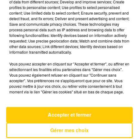
of data from different sources; Develop and improve services; Create
profiles to personalise content; Use profiles to select personalised
content; Use limited data to select content; Ensure security, prevent and
9 mai 2026 - 4 min 40 sec
detect fraud, and fix errors; Deliver and present advertising and content;
Save and communicate privacy choices. These technologies may
L'INFO DE LA LOZÈRE DU 09/05/26 À
process personal data such as IP address and browsing data to offer
08H29
following functionalities: Identify devices based on information actively
requested; Use precise geolocation data; Match and combine data from
L'info de la Lozère
other data sources; Link different devices; Identify devices based on
information transmitted automatically.
Vous pouvez accepter en cliquant sur "Accepter et fermer", ou affiner en
sélectionnant les finalités et/ou partenaires dans "Gérer mes choix".
Vous pouvez également refuser en cliquant sur "Continuer sans
accepter". Vos préférences ne s'appliqueront que pour ce site. Vous
pouvez mettre à jour vos choix, ou retirer votre consentement à tout
AVEYRON NORD
moment via le lien "Gérer les cookies" situé en bas de chaque page.
She Works Hard For The Money
DONNA SUMMER
Accepter et fermer
Gérer mes choix