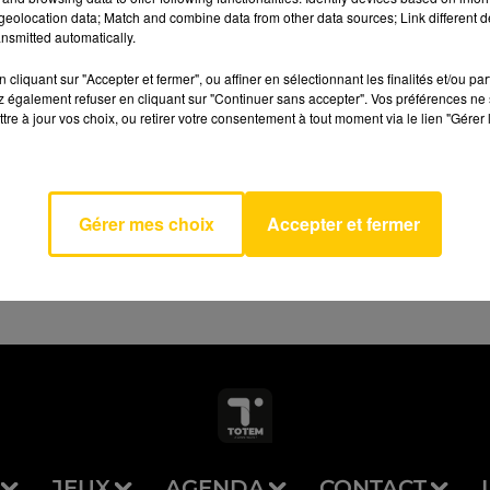
eolocation data; Match and combine data from other data sources; Link different de
nsmitted automatically.
cliquant sur "Accepter et fermer", ou affiner en sélectionnant les finalités et/ou pa
 également refuser en cliquant sur "Continuer sans accepter". Vos préférences ne 
tre à jour vos choix, ou retirer votre consentement à tout moment via le lien "Gérer 
ies
AVEYRON NORD
GARRIX
2
Gérer mes choix
Accepter et fermer
JEUX
AGENDA
CONTACT