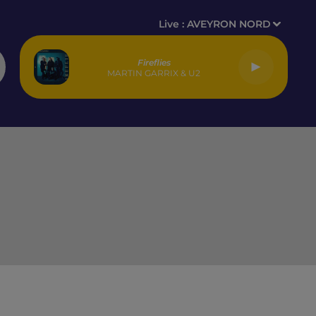
Live :
AVEYRON NORD
Fireflies
MARTIN GARRIX & U2