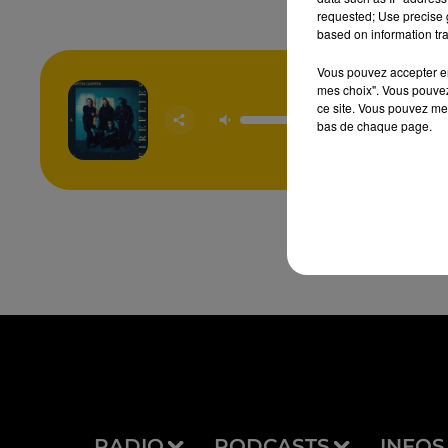
requested; Use precise g
based on information tra
Vous pouvez accepter en 
mes choix". Vous pouvez
ce site. Vous pouvez met
Firefl
MARTIN 
bas de chaque page.
& U
RADIO
PODCASTS
INFOS