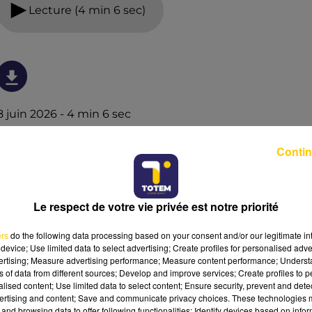
Lecture (4 min 6 sec)
8 juin 2026 - 4 min 6 sec
L'INFO DE LA LOZÈRE DU 08/06/26 À 06H00
Contin
L'info de la Lozère
Le respect de votre vie privée est notre priorité
ers
do the following data processing based on your consent and/or our legitimate int
device; Use limited data to select advertising; Create profiles for personalised adver
vertising; Measure advertising performance; Measure content performance; Unders
ns of data from different sources; Develop and improve services; Create profiles to 
alised content; Use limited data to select content; Ensure security, prevent and detect
ertising and content; Save and communicate privacy choices. These technologies
and browsing data to offer following functionalities: Identify devices based on infor