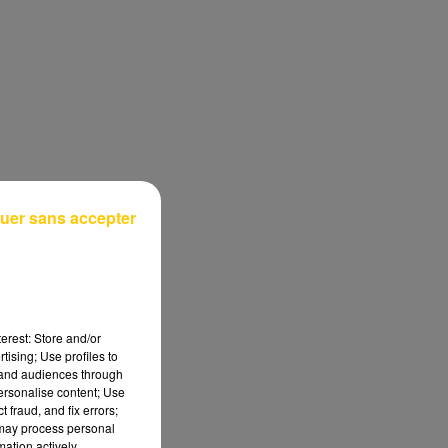
uer sans accepter
erest: Store and/or
tising; Use profiles to
tand audiences through
personalise content; Use
 fraud, and fix errors;
 may process personal
mation actively