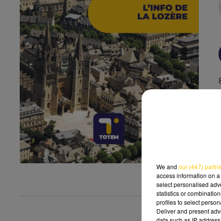
We and
our (447) partn
access information on a 
select personalised ad
statistics or combinatio
profiles to select person
Deliver and present adv
data such as IP address 