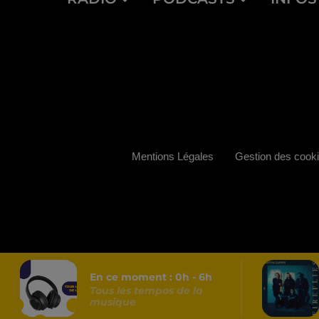
Mentions Légales
Gestion des cook
En ce moment :
0
h -
6
h
Tous les tempos de la
musique