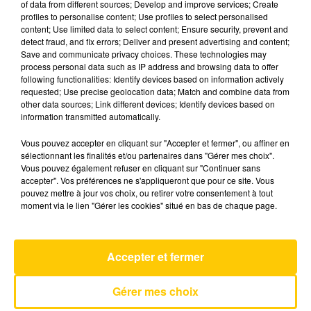
of data from different sources; Develop and improve services; Create
profiles to personalise content; Use profiles to select personalised
content; Use limited data to select content; Ensure security, prevent and
7 août 2024 - 4 min 41 sec
detect fraud, and fix errors; Deliver and present advertising and content;
Save and communicate privacy choices. These technologies may
L'INFO DE LA LOZÈRE DU 07/08/24 À
process personal data such as IP address and browsing data to offer
07H29
following functionalities: Identify devices based on information actively
requested; Use precise geolocation data; Match and combine data from
L'info de la Lozère
other data sources; Link different devices; Identify devices based on
information transmitted automatically.
Vous pouvez accepter en cliquant sur "Accepter et fermer", ou affiner en
sélectionnant les finalités et/ou partenaires dans "Gérer mes choix".
Vous pouvez également refuser en cliquant sur "Continuer sans
accepter". Vos préférences ne s'appliqueront que pour ce site. Vous
pouvez mettre à jour vos choix, ou retirer votre consentement à tout
AVEYRON NORD
moment via le lien "Gérer les cookies" situé en bas de chaque page.
Attraction
SEBASTIEN TELLIER & JULIETTE ARMANET
Accepter et fermer
Gérer mes choix