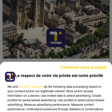
Continuer sans accepter
Le respect de votre vie privée est notre priorité
We and
our (447) partners
do the following data processing based on
Lecture (4 min 41 sec)
your consent and/or our legitimate interest: Store and/or access
information on a device; Use limited data to select advertising; Create
profiles for personalised advertising; Use profiles to select personalised
advertising; Measure advertising performance; Measure content
performance; Understand audiences through statistics or combinations