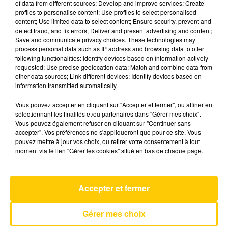
of data from different sources; Develop and improve services; Create
profiles to personalise content; Use profiles to select personalised
content; Use limited data to select content; Ensure security, prevent and
7 mars 2025 - 7 min 5 sec
detect fraud, and fix errors; Deliver and present advertising and content;
Save and communicate privacy choices. These technologies may
L'INFO DE LA LOZÈRE DU 07/03/25 À
process personal data such as IP address and browsing data to offer
12H00
following functionalities: Identify devices based on information actively
requested; Use precise geolocation data; Match and combine data from
L'info de la Lozère
other data sources; Link different devices; Identify devices based on
information transmitted automatically.
Vous pouvez accepter en cliquant sur "Accepter et fermer", ou affiner en
sélectionnant les finalités et/ou partenaires dans "Gérer mes choix".
Vous pouvez également refuser en cliquant sur "Continuer sans
accepter". Vos préférences ne s'appliqueront que pour ce site. Vous
pouvez mettre à jour vos choix, ou retirer votre consentement à tout
AVEYRON NORD
moment via le lien "Gérer les cookies" situé en bas de chaque page.
Cry
BENSON BOONE
Accepter et fermer
Gérer mes choix