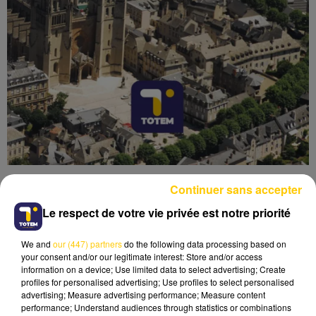
Continuer sans accepter
Le respect de votre vie privée est notre priorité
We and
our (447) partners
do the following data processing based on
Lecture (7 min 5 sec)
your consent and/or our legitimate interest: Store and/or access
information on a device; Use limited data to select advertising; Create
profiles for personalised advertising; Use profiles to select personalised
advertising; Measure advertising performance; Measure content
performance; Understand audiences through statistics or combinations