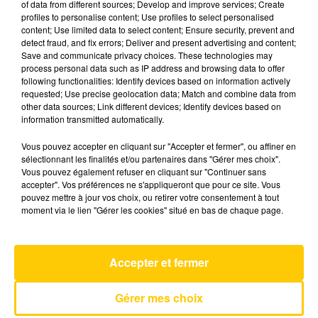
of data from different sources; Develop and improve services; Create
profiles to personalise content; Use profiles to select personalised
content; Use limited data to select content; Ensure security, prevent and
6 juillet 2026 - 4 min 26 sec
detect fraud, and fix errors; Deliver and present advertising and content;
Save and communicate privacy choices. These technologies may
L'INFO DE LA LOZÈRE DU 06/07/26 À
process personal data such as IP address and browsing data to offer
07H59
following functionalities: Identify devices based on information actively
requested; Use precise geolocation data; Match and combine data from
L'info de la Lozère
other data sources; Link different devices; Identify devices based on
information transmitted automatically.
Vous pouvez accepter en cliquant sur "Accepter et fermer", ou affiner en
sélectionnant les finalités et/ou partenaires dans "Gérer mes choix".
Vous pouvez également refuser en cliquant sur "Continuer sans
accepter". Vos préférences ne s'appliqueront que pour ce site. Vous
pouvez mettre à jour vos choix, ou retirer votre consentement à tout
AVEYRON NORD
moment via le lien "Gérer les cookies" situé en bas de chaque page.
Tatoo
LOREEN
Accepter et fermer
Gérer mes choix