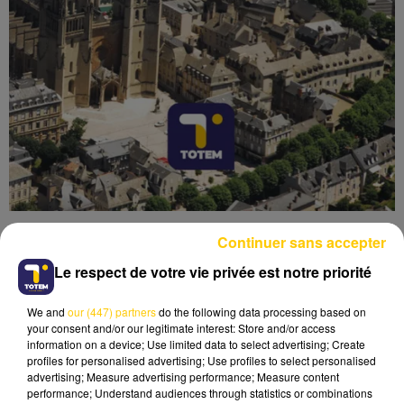
Continuer sans accepter
Le respect de votre vie privée est notre priorité
We and
our (447) partners
do the following data processing based on
Lecture (4 min 26 sec)
your consent and/or our legitimate interest: Store and/or access
information on a device; Use limited data to select advertising; Create
profiles for personalised advertising; Use profiles to select personalised
advertising; Measure advertising performance; Measure content
performance; Understand audiences through statistics or combinations