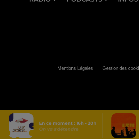
Mentions Légales
Gestion des cook
En ce moment :
16
h -
20
h
On va s'détendre