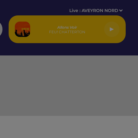
Live :
AVEYRON NORD
Allons Voir
FEU! CHATTERTON