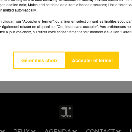
eolocation data; Match and combine data from other data sources; Link different de
nsmitted automatically.
cliquant sur "Accepter et fermer", ou affiner en sélectionnant les finalités et/ou pa
 également refuser en cliquant sur "Continuer sans accepter". Vos préférences ne 
tre à jour vos choix, ou retirer votre consentement à tout moment via le lien "Gérer 
 Voir
AVEYRON NORD
!
ERTON
Gérer mes choix
Accepter et fermer
JEUX
AGENDA
CONTACT