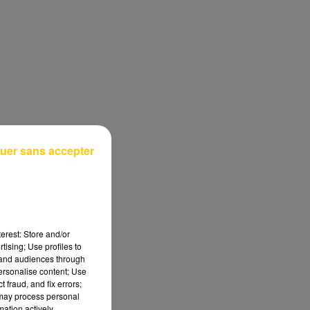
uer sans accepter
erest: Store and/or
tising; Use profiles to
tand audiences through
personalise content; Use
 fraud, and fix errors;
 may process personal
mation actively