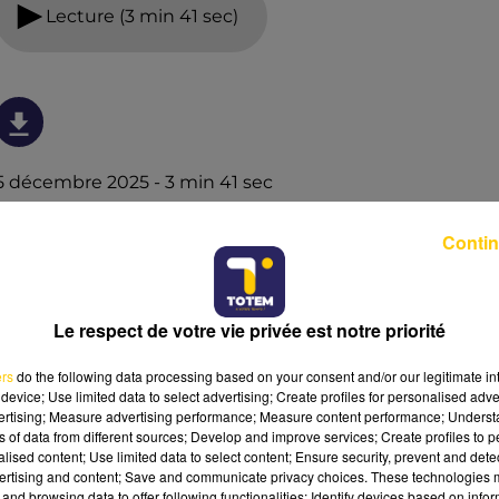
Lecture (3 min 41 sec)
5 décembre 2025 - 3 min 41 sec
L'INFO DE LA LOZÈRE DU 05/12/25 À 18H00
Contin
L'info de la Lozère
Le respect de votre vie privée est notre priorité
ers
do the following data processing based on your consent and/or our legitimate int
device; Use limited data to select advertising; Create profiles for personalised adver
vertising; Measure advertising performance; Measure content performance; Unders
ns of data from different sources; Develop and improve services; Create profiles to 
alised content; Use limited data to select content; Ensure security, prevent and detect
ertising and content; Save and communicate privacy choices. These technologies
and browsing data to offer following functionalities: Identify devices based on infor