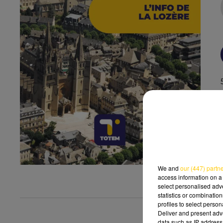
We and
our (447) partn
access information on a 
select personalised ad
statistics or combinatio
profiles to select person
Deliver and present adv
data such as IP address 