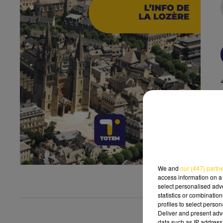
We and
our (447) partn
access information on a 
select personalised ad
statistics or combinatio
profiles to select person
Deliver and present adv
data such as IP address 