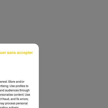
uer sans accepter
erest: Store and/or
tising; Use profiles to
tand audiences through
personalise content; Use
 fraud, and fix errors;
 may process personal
mation actively