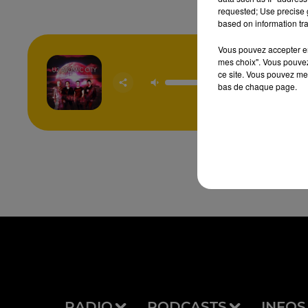
requested; Use precise g
based on information tra
Vous pouvez accepter en 
mes choix". Vous pouvez
ce site. Vous pouvez met
Atomic
bas de chaque page.
U2
RADIO
PODCASTS
INFOS