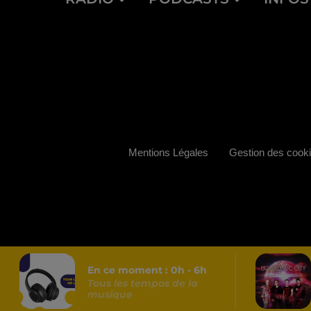
Mentions Légales
Gestion des cook
En ce moment :
0
h -
6
h
Tous les tempos de la
musique