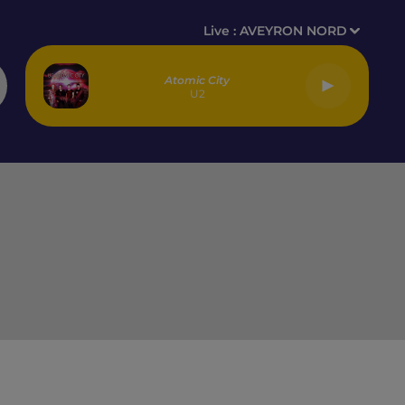
Live :
AVEYRON NORD
Atomic City
U2