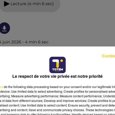
Lecture (4 min 6 sec)
4 juin 2026 - 4 min 6 sec
L'INFO DE LA LOZÈRE DU 04/06/26 À 08H30
Contin
L'info de la Lozère
Le respect de votre vie privée est notre priorité
ers
do the following data processing based on your consent and/or our legitimate int
device; Use limited data to select advertising; Create profiles for personalised adver
vertising; Measure advertising performance; Measure content performance; Unders
ns of data from different sources; Develop and improve services; Create profiles to 
alised content; Use limited data to select content; Ensure security, prevent and detect
ertising and content; Save and communicate privacy choices. These technologies
and browsing data to offer following functionalities: Identify devices based on infor