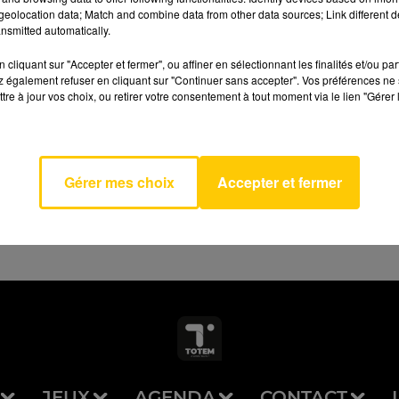
eolocation data; Match and combine data from other data sources; Link different de
nsmitted automatically.
cliquant sur "Accepter et fermer", ou affiner en sélectionnant les finalités et/ou pa
 également refuser en cliquant sur "Continuer sans accepter". Vos préférences ne 
tre à jour vos choix, ou retirer votre consentement à tout moment via le lien "Gérer 
AVEYRON NORD
 City
Gérer mes choix
Accepter et fermer
JEUX
AGENDA
CONTACT